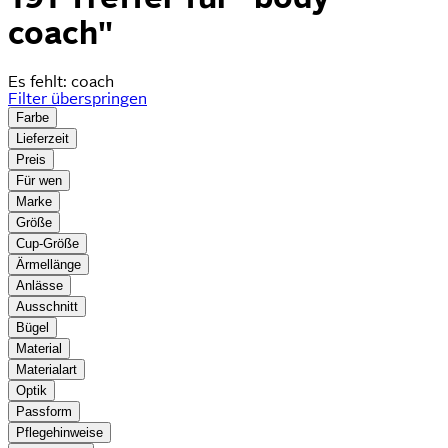
coach"
Es fehlt:
coach
Filter überspringen
Farbe
Lieferzeit
Preis
Für wen
Marke
Größe
Cup-Größe
Ärmellänge
Anlässe
Ausschnitt
Bügel
Material
Materialart
Optik
Passform
Pflegehinweise