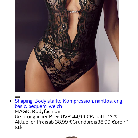
Shaping-Body starke Kompression, nahtlos, eng,
basic, bequem, weich
MAGIC Bodyfashion
Ursprünglicher Preis
UVP 44,99 €
Rabatt
- 13 %
Aktueller Preis
ab
38,99 €
Grundpreis
38,99 €
pro
/
1
Stk