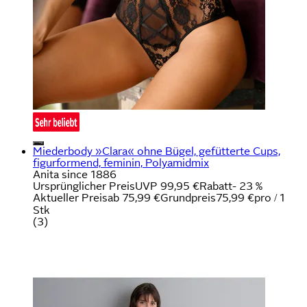
Miederbody »Clara« ohne Bügel, gefütterte Cups,
figurformend, feminin, Polyamidmix
Anita since 1886
Ursprünglicher Preis
UVP 99,95 €
Rabatt
- 23 %
Aktueller Preis
ab
75,99 €
Grundpreis
75,99 €
pro
/
1
Stk
(
3
)