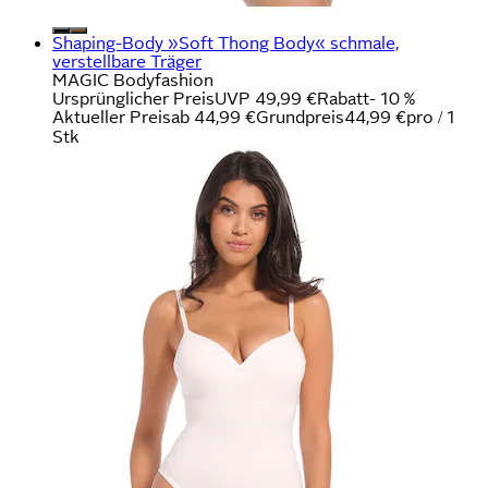
Shaping-Body »Soft Thong Body« schmale,
verstellbare Träger
MAGIC Bodyfashion
Ursprünglicher Preis
UVP 49,99 €
Rabatt
- 10 %
Aktueller Preis
ab
44,99 €
Grundpreis
44,99 €
pro
/
1
Stk