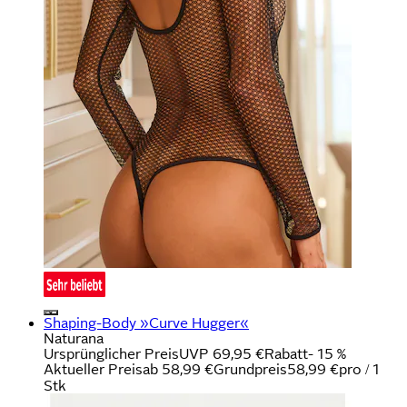
Shaping-Body »Curve Hugger«
Naturana
Ursprünglicher Preis
UVP 69,95 €
Rabatt
- 15 %
Aktueller Preis
ab
58,99 €
Grundpreis
58,99 €
pro
/
1
Stk