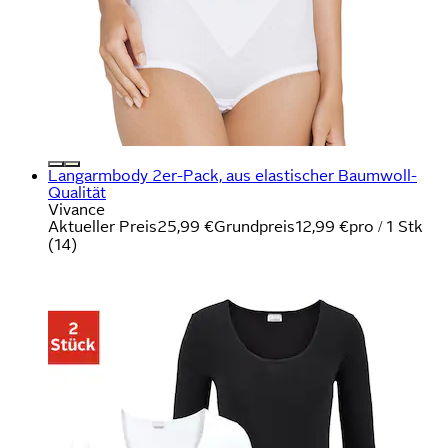
Langarmbody 2er-Pack, aus elastischer Baumwoll-
Qualität
Vivance
Aktueller Preis
25,99 €
Grundpreis
12,99 €
pro
/
1 Stk
(
14
)