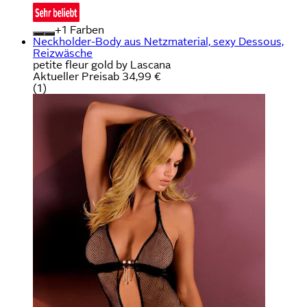
+
Farben
Neckholder-Body aus Netzmaterial, sexy Dessous,
Reizwäsche
petite fleur gold by Lascana
Aktueller Preis
ab
34,99 €
(
1
)