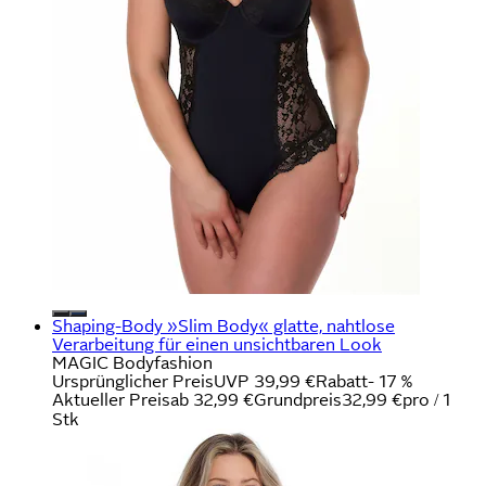
Shaping-Body »Slim Body« glatte, nahtlose
Verarbeitung für einen unsichtbaren Look
MAGIC Bodyfashion
Ursprünglicher Preis
UVP 39,99 €
Rabatt
- 17 %
Aktueller Preis
ab
32,99 €
Grundpreis
32,99 €
pro
/
1
Stk