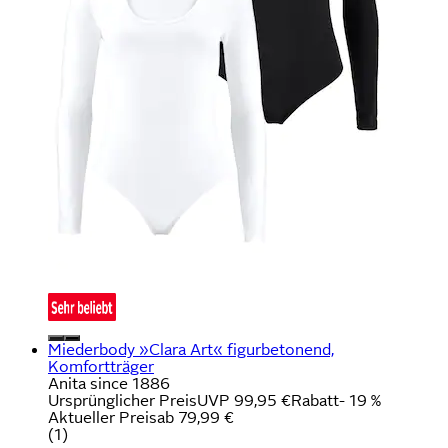
Miederbody »Clara Art« figurbetonend,
Komfortträger
Anita since 1886
Ursprünglicher Preis
UVP 99,95 €
Rabatt
- 19 %
Aktueller Preis
ab
79,99 €
(
1
)