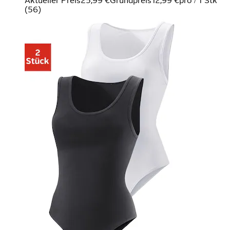
Aktueller Preis
25,99 €
Grundpreis
12,99 €
pro
/
1 Stk
(
56
)