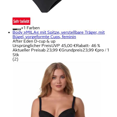
+
Farben
Body »MILA« mit Spitze, verstellbare Träger, mit
Bügel, vorgeformte Cups, feminin
After Eden D-cup & up
Ursprünglicher Preis
UVP 45,00 €
Rabatt
- 46 %
Aktueller Preis
ab
23,99 €
Grundpreis
23,99 €
pro
/
1
Stk
(
2
)