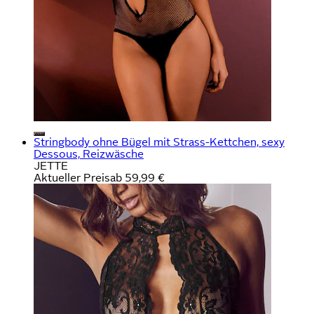
Stringbody ohne Bügel mit Strass-Kettchen, sexy
Dessous, Reizwäsche
JETTE
Aktueller Preis
ab
59,99 €