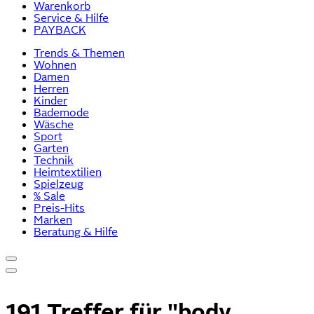
Warenkorb
Service & Hilfe
PAYBACK
Trends & Themen
Wohnen
Damen
Herren
Kinder
Bademode
Wäsche
Sport
Garten
Technik
Heimtextilien
Spielzeug
% Sale
Preis-Hits
Marken
Beratung & Hilfe
191 Treffer für
"body