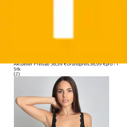
Body »Classic Lace« Spitze in Kombination mit
angenehmer Microfaser, feminin
Sassa
Ursprünglicher Preis
UVP 59,99 €
Rabatt
- 38 %
Aktueller Preis
ab
36,99 €
Grundpreis
36,99 €
pro
/
1
Stk
(
2
)