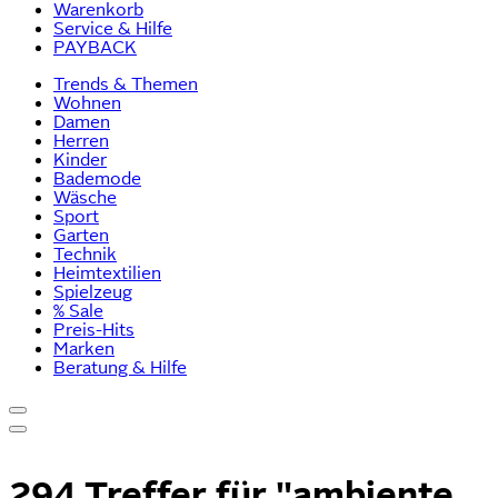
Warenkorb
Service & Hilfe
PAYBACK
Trends & Themen
Wohnen
Damen
Herren
Kinder
Bademode
Wäsche
Sport
Garten
Technik
Heimtextilien
Spielzeug
% Sale
Preis-Hits
Marken
Beratung & Hilfe
294 Treffer für
"ambiente