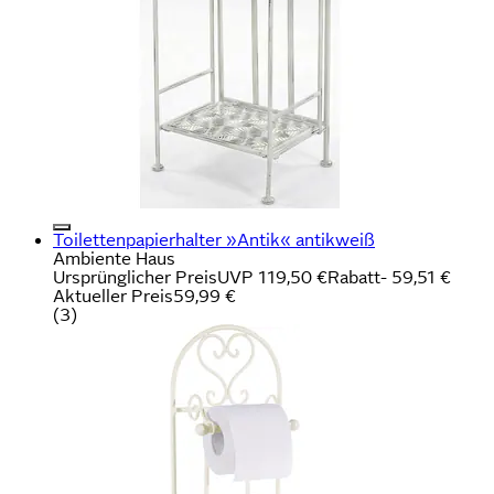
Toilettenpapierhalter »Antik« antikweiß
Ambiente Haus
Ursprünglicher Preis
UVP 119,50 €
Rabatt
- 59,51 €
Aktueller Preis
59,99 €
(
3
)