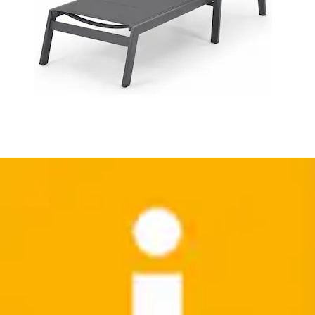
Waschschüssel »aus Emaille 32 cm« 1 Stk. tlg. mit Le
Bain Aufdruck, geeignet für...
Ambiente Haus
Aktueller Preis
23,99 €