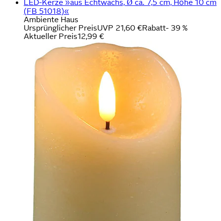
LED-Kerze »aus Echtwachs, Ø ca. 7,5 cm, Höhe 10 cm
(FB 51018)«
Ambiente Haus
Ursprünglicher Preis
UVP 21,60 €
Rabatt
- 39 %
Aktueller Preis
12,99 €