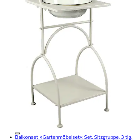
Balkonset »Gartenmöbelset« Set, Sitzgruppe, 3 tlg.