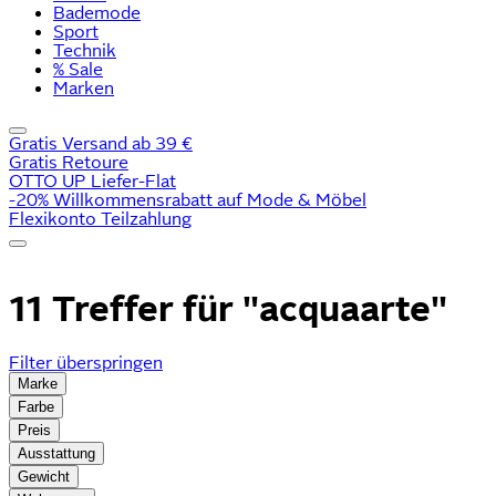
Bademode
Sport
Technik
% Sale
Marken
Gratis Versand ab 39 €
Gratis Retoure
OTTO UP Liefer-Flat
-20% Willkommensrabatt auf Mode & Möbel
Flexikonto Teilzahlung
11 Treffer für
"acquaarte"
Filter überspringen
Marke
Farbe
Preis
Ausstattung
Gewicht