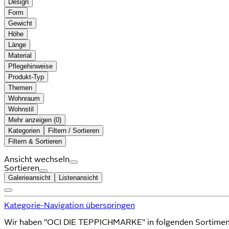
Design
Form
Gewicht
Höhe
Länge
Material
Pflegehinweise
Produkt-Typ
Themen
Wohnraum
Wohnstil
Mehr anzeigen (
)
Kategorien
Filtern / Sortieren
Filtern & Sortieren
Ansicht wechseln
Sortieren
Galerieansicht
Listenansicht
Kategorie-Navigation überspringen
Wir haben "OCI DIE TEPPICHMARKE" in folgenden Sortimen