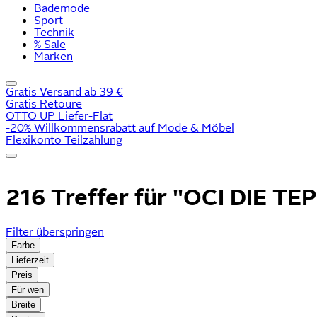
Bademode
Sport
Technik
% Sale
Marken
Gratis Versand ab 39 €
Gratis Retoure
OTTO UP Liefer-Flat
-20% Willkommensrabatt auf Mode & Möbel
Flexikonto Teilzahlung
216 Treffer für
"OCI DIE T
Filter überspringen
Farbe
Lieferzeit
Preis
Für wen
Breite