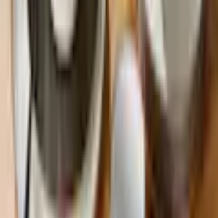
Höhe Becher
9 cm
Durchmesser Speiseteller
26,5 cm
Sehr unzufrieden
Unzufrieden
Weder noch
Zufrieden
Durchmesser Dessertteller
20,5 cm
Durchmesser Frühstücksteller
20,5 cm
Sehr zufrieden
Durchmesser Schale
14 cm
Weiter
Produktdetails
Empfohlene Kategorien überspringen
Einsatzbereich
Haushalt
Bildquelle:
Ritzenhoff & Breker Kombiservice »Geschirr-
Set, Service Visby, 16tlg, Weiß« jedes Stück ein Unikat, 16
Teile, für 4 Personen
Anzahl Personen
4
Shopping Tipps
Weihnachtskissen
Hinweise
Lampen für Esszimmer
Paravents & Stellwände
Weihnachtsanhänger
Pflegehinweise
spülmaschinenfest
Gewürzmühlen