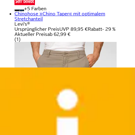
+
Farben
Chinohose »Chino Taper« mit optimalem
Stretchanteil
Levi's®
Ursprünglicher Preis
UVP 89,95 €
Rabatt
- 29 %
Aktueller Preis
ab
62,99 €
(
1
)