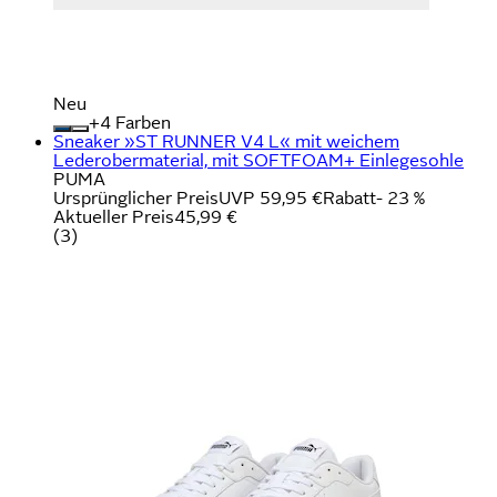
Neu
+
Farben
Sneaker »ST RUNNER V4 L« mit weichem
Lederobermaterial, mit SOFTFOAM+ Einlegesohle
PUMA
Ursprünglicher Preis
UVP 59,95 €
Rabatt
- 23 %
Aktueller Preis
45,99 €
(
3
)