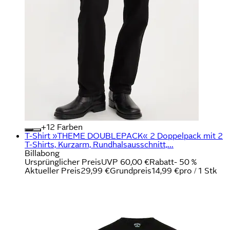
+
Farben
T-Shirt »THEME DOUBLEPACK« 2 Doppelpack mit 2
T-Shirts, Kurzarm, Rundhalsausschnitt,...
Billabong
Ursprünglicher Preis
UVP 60,00 €
Rabatt
- 50 %
Aktueller Preis
29,99 €
Grundpreis
14,99 €
pro
/
1 Stk