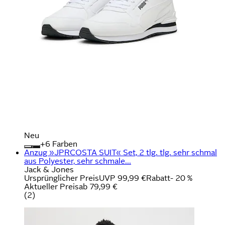
Neu
+
Farben
Anzug »JPRCOSTA SUIT« Set, 2 tlg. tlg. sehr schmal
aus Polyester, sehr schmale...
Jack & Jones
Ursprünglicher Preis
UVP 99,99 €
Rabatt
- 20 %
Aktueller Preis
ab
79,99 €
(
2
)