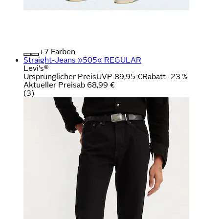
+
Farben
Straight-Jeans »505« REGULAR
Levi's®
Ursprünglicher Preis
UVP 89,95 €
Rabatt
- 23 %
Aktueller Preis
ab
68,99 €
(
3
)