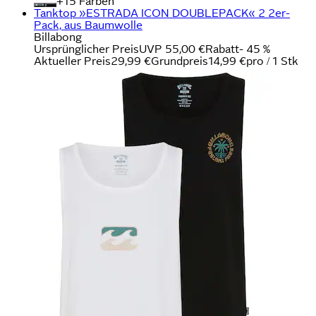
+
Farben
Tanktop »ESTRADA ICON DOUBLEPACK« 2 2er-
Pack, aus Baumwolle
Billabong
Ursprünglicher Preis
UVP 55,00 €
Rabatt
- 45 %
Aktueller Preis
29,99 €
Grundpreis
14,99 €
pro
/
1 Stk