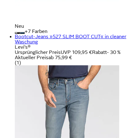
Neu
+
Farben
Bootcut-Jeans »527 SLIM BOOT CUT« in cleaner
Waschung
Levi's®
Ursprünglicher Preis
UVP 109,95 €
Rabatt
- 30 %
Aktueller Preis
ab
75,99 €
(
1
)