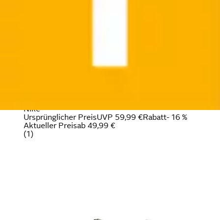
+
Farben
Laufschuh »Run Defy«
Nike
Ursprünglicher Preis
UVP 59,99 €
Rabatt
- 16 %
Aktueller Preis
ab
49,99 €
(
1
)