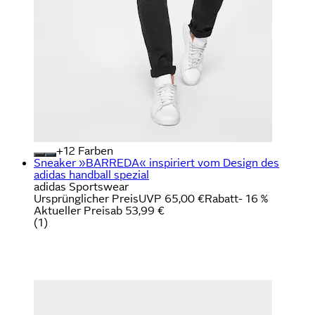
+
Farben
Sneaker »BARREDA« inspiriert vom Design des
adidas handball spezial
adidas Sportswear
Ursprünglicher Preis
UVP 65,00 €
Rabatt
- 16 %
Aktueller Preis
ab
53,99 €
(
1
)