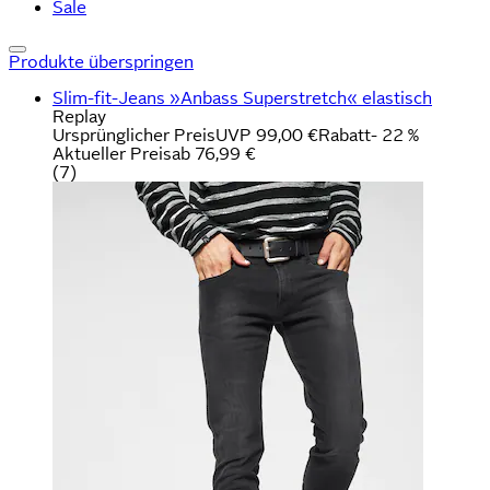
Sale
Produkte überspringen
Slim-fit-Jeans »Anbass Superstretch« elastisch
Replay
Ursprünglicher Preis
UVP 99,00 €
Rabatt
- 22 %
Aktueller Preis
ab
76,99 €
(
7
)