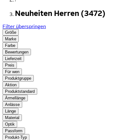
Neuheiten Herren (3472)
Filter überspringen
Größe
Marke
Farbe
Bewertungen
Lieferzeit
Preis
Für wen
Produktgruppe
Aktion
Produktstandard
Ärmellänge
Anlässe
Länge
Material
Optik
Passform
Produkt-Typ