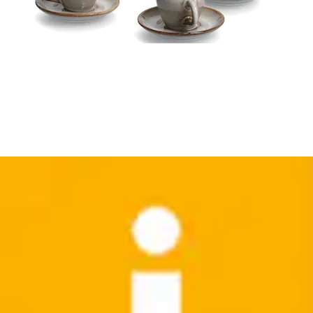
Holzkiste für jeden Bedarf
Zeller Present
Aktueller Preis
ab
15,99 €