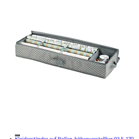
Kleiderständer auf Rollen, höhenverstellbar 93,5-170