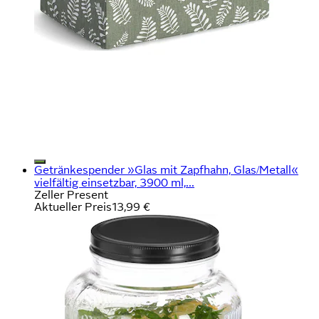
Getränkespender »Glas mit Zapfhahn, Glas/Metall«
vielfältig einsetzbar, 3900 ml,...
Zeller Present
Aktueller Preis
13,99 €