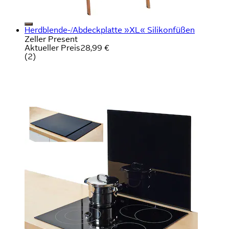
Herdblende-/Abdeckplatte »XL« Silikonfüßen
Zeller Present
Aktueller Preis
28,99 €
(
2
)