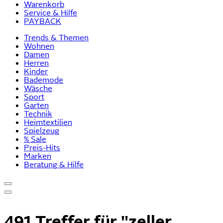
Warenkorb
Service & Hilfe
PAYBACK
Trends & Themen
Wohnen
Damen
Herren
Kinder
Bademode
Wäsche
Sport
Garten
Technik
Heimtextilien
Spielzeug
% Sale
Preis-Hits
Marken
Beratung & Hilfe
491 Treffer für
"zeller