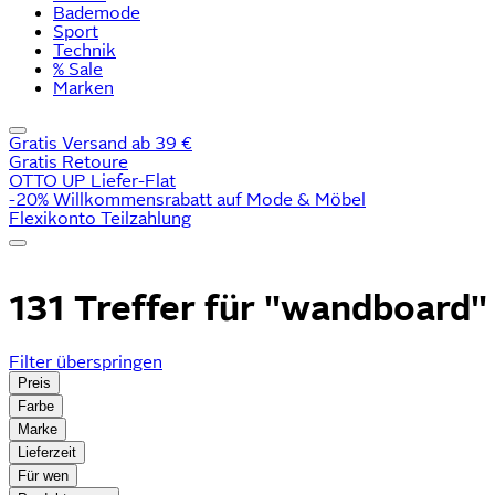
Bademode
Sport
Technik
% Sale
Marken
Gratis Versand ab 39 €
Gratis Retoure
OTTO UP Liefer-Flat
-20% Willkommensrabatt auf Mode & Möbel
Flexikonto Teilzahlung
131 Treffer für
"wandboard"
Filter überspringen
Preis
Farbe
Marke
Lieferzeit
Für wen