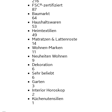
216
FSC®-zertifiziert
87
Baumarkt
64
Haushaltswaren
53
Heimtextilien
49
Matratzen & Lattenroste
14
Wohnen-Marken
11
Neuheiten Wohnen
9
Dekoration
6
Sehr beliebt
6
Garten
3
Interior Horoskop
2
Küchenutensilien
1