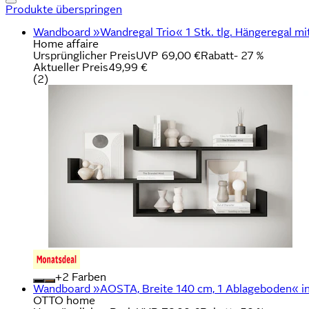
Produkte überspringen
Wandboard »Wandregal Trio« 1 Stk. tlg. Hängeregal mit
Home affaire
Ursprünglicher Preis
UVP 69,00 €
Rabatt
- 27 %
Aktueller Preis
49,99 €
(
2
)
+
Farben
Wandboard »AOSTA, Breite 140 cm, 1 Ablageboden« in 
OTTO home