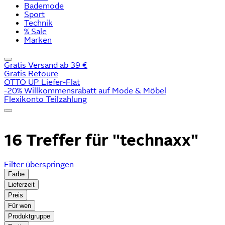
Bademode
Sport
Technik
% Sale
Marken
Gratis Versand ab 39 €
Gratis Retoure
OTTO UP Liefer-Flat
-20% Willkommensrabatt auf Mode & Möbel
Flexikonto Teilzahlung
16 Treffer für
"technaxx"
Filter überspringen
Farbe
Lieferzeit
Preis
Für wen
Produktgruppe