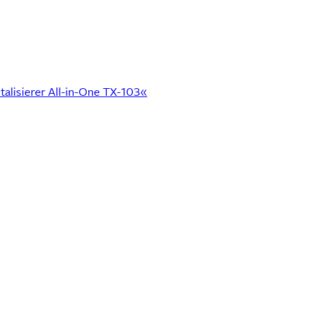
talisierer All-in-One TX-103«