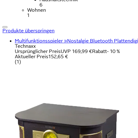
6
Wohnen
1
Produkte überspringen
Multifunktionsspieler »Nostalgie Bluetooth Plattendigi
Technaxx
Ursprünglicher Preis
UVP 169,99 €
Rabatt
- 10 %
Aktueller Preis
152,65 €
(
1
)