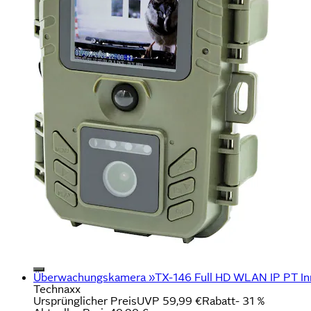
Überwachungskamera »TX-146 Full HD WLAN IP PT In
Technaxx
Ursprünglicher Preis
UVP 59,99 €
Rabatt
- 31 %