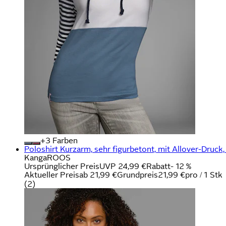
+
Farben
Poloshirt Kurzarm, sehr figurbetont, mit Allover-Druc
KangaROOS
Ursprünglicher Preis
UVP 24,99 €
Rabatt
- 12 %
Aktueller Preis
ab
21,99 €
Grundpreis
21,99 €
pro
/
1 Stk
(
2
)