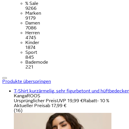
% Sale
9266
Marken
9179
Damen
7086
Herren
4745
Kinder
1874
Sport
845
Bademode
221
Produkte überspringen
T-Shirt kurzärmelig, sehr figurbetont und hüftbedecke
KangaROOS
Ursprünglicher Preis
UVP 19,99 €
Rabatt
- 10 %
Aktueller Preis
ab
17,99 €
(
16
)