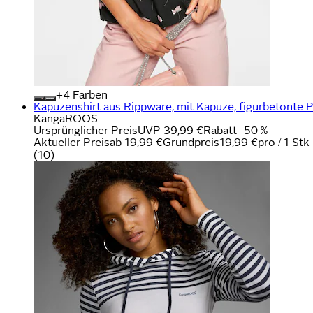
+
Farben
Kapuzenshirt aus Rippware, mit Kapuze, figurbetonte
KangaROOS
Ursprünglicher Preis
UVP 39,99 €
Rabatt
- 50 %
Aktueller Preis
ab
19,99 €
Grundpreis
19,99 €
pro
/
1 Stk
(
10
)