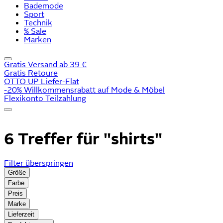
Bademode
Sport
Technik
% Sale
Marken
Gratis Versand ab 39 €
Gratis Retoure
OTTO UP Liefer-Flat
-20% Willkommensrabatt auf Mode & Möbel
Flexikonto Teilzahlung
6 Treffer für
"shirts"
Filter überspringen
Größe
Farbe
Preis
Marke
Lieferzeit