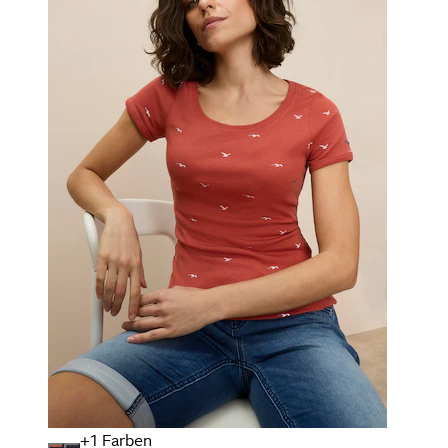
+
Farben