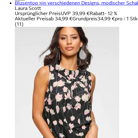
Blusentop »in verschiedenen Designs, modischer Schalk
Laura Scott
Ursprünglicher Preis
UVP 39,99 €
Rabatt
- 12 %
Aktueller Preis
ab
34,99 €
Grundpreis
34,99 €
pro
/
1 Stk
(
11
)