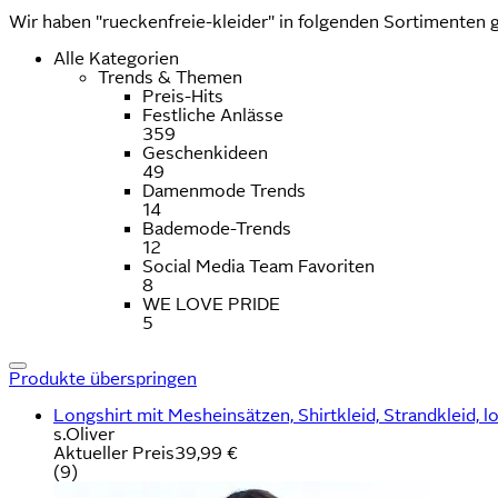
Wir haben "rueckenfreie-kleider" in folgenden Sortimenten 
Alle Kategorien
Trends & Themen
Preis-Hits
Festliche Anlässe
359
Geschenkideen
49
Damenmode Trends
14
Bademode-Trends
12
Social Media Team Favoriten
8
WE LOVE PRIDE
5
Produkte überspringen
Longshirt mit Mesheinsätzen, Shirtkleid, Strandkleid, 
s.Oliver
Aktueller Preis
39,99 €
(
9
)