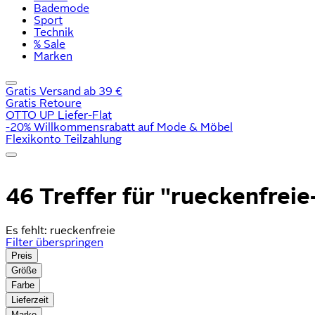
Bademode
Sport
Technik
% Sale
Marken
Gratis Versand ab 39 €
Gratis Retoure
OTTO UP Liefer-Flat
-20% Willkommensrabatt auf Mode & Möbel
Flexikonto Teilzahlung
46 Treffer für
"rueckenfreie
Es fehlt:
rueckenfreie
Filter überspringen
Preis
Größe
Farbe
Lieferzeit
Marke