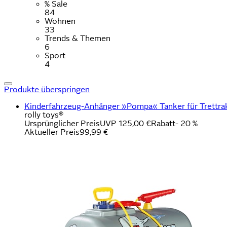
% Sale
84
Wohnen
33
Trends & Themen
6
Sport
4
Produkte überspringen
Kinderfahrzeug-Anhänger »Pompa« Tanker für Trettra
rolly toys®
Ursprünglicher Preis
UVP 125,00 €
Rabatt
- 20 %
Aktueller Preis
99,99 €