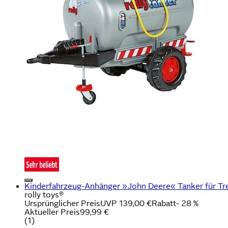
Kinderfahrzeug-Anhänger »John Deere« Tanker für Tr
rolly toys®
Ursprünglicher Preis
UVP 139,00 €
Rabatt
- 28 %
Aktueller Preis
99,99 €
(
1
)