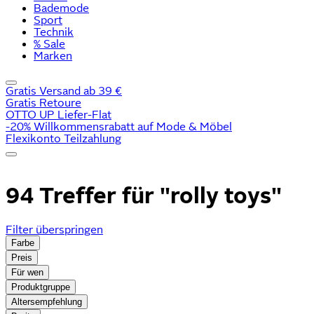
Bademode
Sport
Technik
% Sale
Marken
Gratis Versand ab 39 €
Gratis Retoure
OTTO UP Liefer-Flat
-20% Willkommensrabatt auf Mode & Möbel
Flexikonto Teilzahlung
94 Treffer für
"rolly toys"
Filter überspringen
Farbe
Preis
Für wen
Produktgruppe
Altersempfehlung