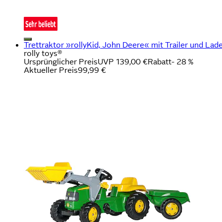
Trettraktor »rollyKid, John Deere« mit Trailer und Lad
rolly toys®
Ursprünglicher Preis
UVP 139,00 €
Rabatt
- 28 %
Aktueller Preis
99,99 €