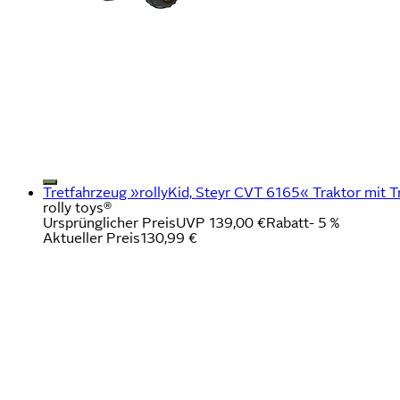
Tretfahrzeug »rollyKid, Steyr CVT 6165« Traktor mit Tr
rolly toys®
Ursprünglicher Preis
UVP 139,00 €
Rabatt
- 5 %
Aktueller Preis
130,99 €