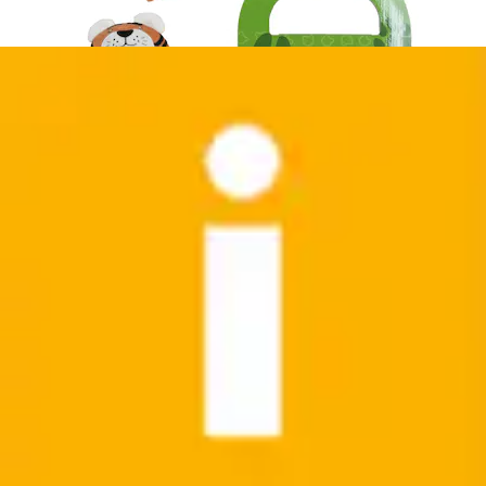
Puppenkleidung »Hose/Mütze 42-46 cm«
Bayer
Ursprünglicher Preis
UVP 29,99 €
Rabatt
- 33 %
Aktueller Preis
19,99 €