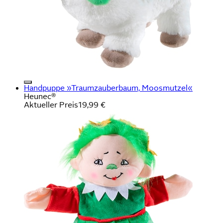
Handpuppe »Traumzauberbaum, Moosmutzel«
Heunec®
Aktueller Preis
19,99 €