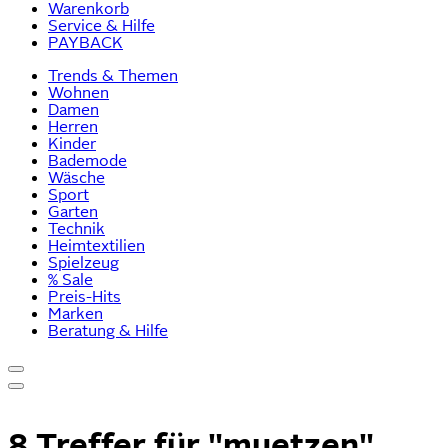
Warenkorb
Service & Hilfe
PAYBACK
Trends & Themen
Wohnen
Damen
Herren
Kinder
Bademode
Wäsche
Sport
Garten
Technik
Heimtextilien
Spielzeug
% Sale
Preis-Hits
Marken
Beratung & Hilfe
8 Treffer für
"muetzen"