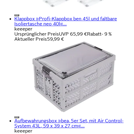
Klappbox »Profi-Klappbox ben 45l und faltbare
Isoliertasche neo 40l«...
keeeper
Ursprünglicher Preis
UVP 65,99 €
Rabatt
- 9 %
Aktueller Preis
59,99 €
Aufbewahrungsbox »bea, 5er Set, mit Air Control-
System 43L, 59 x 39 x 27 cm«...
keeeper