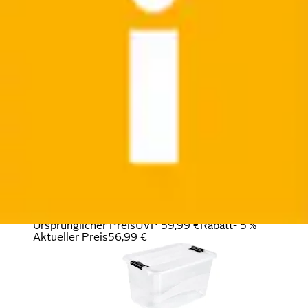
Aktueller Preis
22,99 €
Aufbewahrungsbox »Cornelia, 3er Set, 52 L, 59,5 x
39,5 x 34 cm« durch Clips...
keeeper
Ursprünglicher Preis
UVP 59,99 €
Rabatt
- 5 %
Aktueller Preis
56,99 €