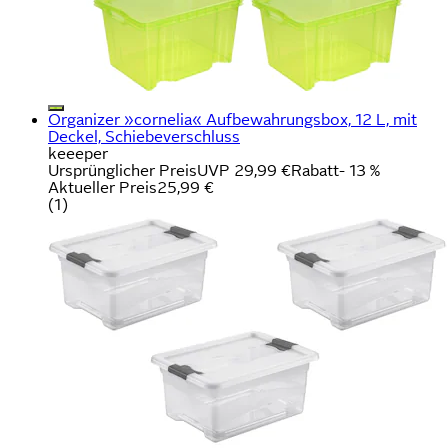
Organizer »cornelia« Aufbewahrungsbox, 12 L, mit
Deckel, Schiebeverschluss
keeeper
Ursprünglicher Preis
UVP 29,99 €
Rabatt
- 13 %
Aktueller Preis
25,99 €
(
1
)