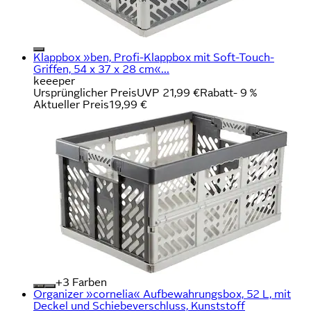
Klappbox »ben, Profi-Klappbox mit Soft-Touch-
Griffen, 54 x 37 x 28 cm«...
keeeper
Ursprünglicher Preis
UVP 21,99 €
Rabatt
- 9 %
Aktueller Preis
19,99 €
+
Farben
Organizer »cornelia« Aufbewahrungsbox, 52 L, mit
Deckel und Schiebeverschluss, Kunststoff