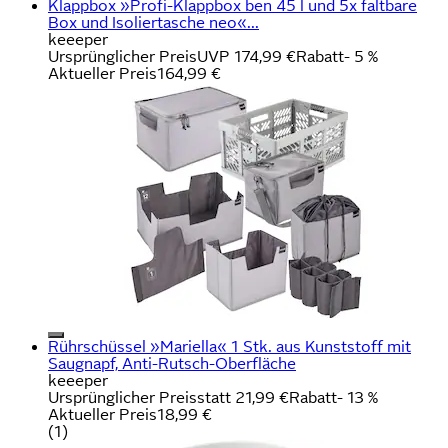
Klappbox »Profi-Klappbox ben 45 l und 5x faltbare
Box und Isoliertasche neo«...
keeeper
Ursprünglicher Preis
UVP 174,99 €
Rabatt
- 5 %
Aktueller Preis
164,99 €
Rührschüssel »Mariella« 1 Stk. aus Kunststoff mit
Saugnapf, Anti-Rutsch-Oberfläche
keeeper
Ursprünglicher Preis
statt 21,99 €
Rabatt
- 13 %
Aktueller Preis
18,99 €
(
1
)