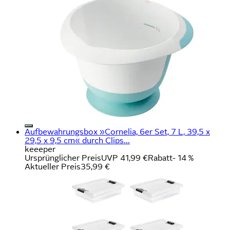
Aufbewahrungsbox »Cornelia, 6er Set, 7 L, 39,5 x
29,5 x 9,5 cm« durch Clips...
keeeper
Ursprünglicher Preis
UVP 41,99 €
Rabatt
- 14 %
Aktueller Preis
35,99 €