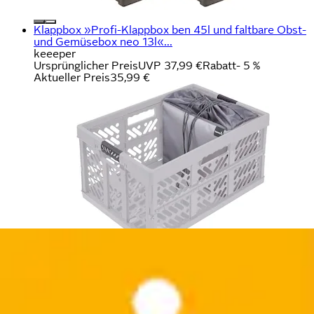
Klappbox »Profi-Klappbox ben 45l und faltbare Obst-
und Gemüsebox neo 13l«...
keeeper
Ursprünglicher Preis
UVP 37,99 €
Rabatt
- 5 %
Aktueller Preis
35,99 €
Aufbewahrungsbox »Emil, Box mit Deckel, 3er Set, 15
L, 38 x 28,5 x 20,5 cm« ineinander...
keeeper
Ursprünglicher Preis
UVP 24,99 €
Rabatt
- 8 %