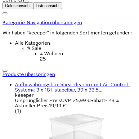
Galerieansicht
Listenansicht
Kategorie-Navigation überspringen
Wir haben "keeeper" in folgenden Sortimenten gefunden:
Alle Kategorien
% Sale
% Wohnen
25
Produkte überspringen
Aufbewahrungsbox »bea, clearbox mit Air Control-
System« 3 x 18 l, stapelbar, 39 x 33,5...
keeeper
Ursprünglicher Preis
UVP 25,99 €
Rabatt
- 23 %
Aktueller Preis
19,99 €
(
1
)