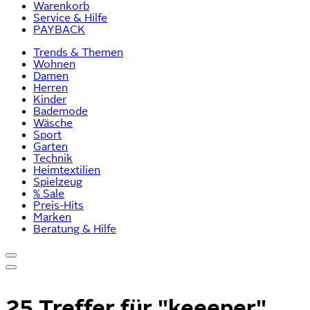
Warenkorb
Service & Hilfe
PAYBACK
Trends & Themen
Wohnen
Damen
Herren
Kinder
Bademode
Wäsche
Sport
Garten
Technik
Heimtextilien
Spielzeug
% Sale
Preis-Hits
Marken
Beratung & Hilfe
25 Treffer für
"keeeper"