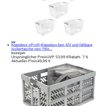
Klappbox »Profi-Klappbox ben 45l und faltbare
Isoliertasche neo 19l«...
keeeper
Ursprünglicher Preis
UVP 53,99 €
Rabatt
- 7 %
Aktueller Preis
49,99 €