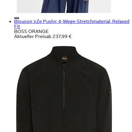
Blouson »Ze Push« 4-Wege-Stretchmaterial, Relaxed
Fit
BOSS ORANGE
Aktueller Preis
ab
237,99 €