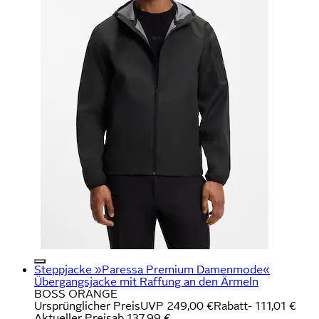
Steppjacke »Paressa Premium Damenmode«
Übergangsjacke mit Raffung an den Ärmeln
BOSS ORANGE
Ursprünglicher Preis
UVP 249,00 €
Rabatt
- 111,01 €
Aktueller Preis
ab
137,99 €