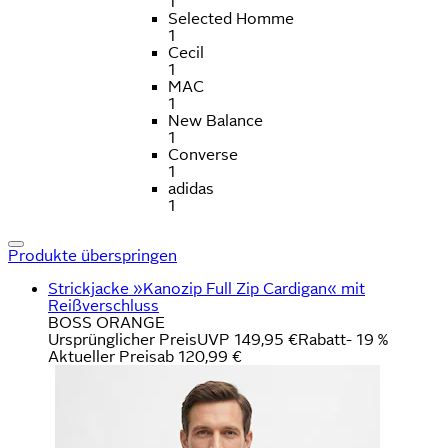
1
Selected Homme
1
Cecil
1
MAC
1
New Balance
1
Converse
1
adidas
1
Produkte überspringen
Strickjacke »Kanozip Full Zip Cardigan« mit
Reißverschluss
BOSS ORANGE
Ursprünglicher Preis
UVP 149,95 €
Rabatt
- 19 %
Aktueller Preis
ab
120,99 €