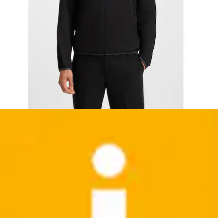
Hybridjacke »C Levaio« Rippstrickkragen, Regular Fit,
2-Wege-Zipper
BOSS
Ursprünglicher Preis
UVP 299,00 €
Rabatt
- 16 %
Aktueller Preis
ab
249,99 €