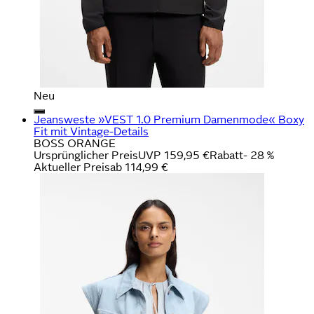
Neu
Jeansweste »VEST 1.0 Premium Damenmode« Boxy
Fit mit Vintage-Details
BOSS ORANGE
Ursprünglicher Preis
UVP 159,95 €
Rabatt
- 28 %
Aktueller Preis
ab
114,99 €