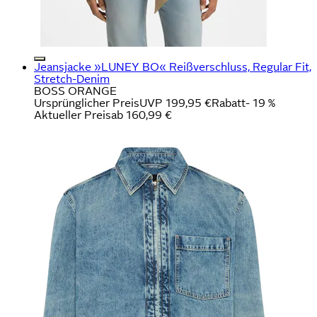
Jeansjacke »LUNEY BO« Reißverschluss, Regular Fit,
Stretch-Denim
BOSS ORANGE
Ursprünglicher Preis
UVP 199,95 €
Rabatt
- 19 %
Aktueller Preis
ab
160,99 €