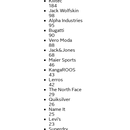
Killtec
184
Jack Wolfskin
98
Alpha Industries
95
Bugatti
90
Vero Moda
88
Jack&Jones
68
Maier Sports
46
KangaROOS
43
Lerros
42
The North Face
29
Quiksilver
26
Name It
25
Levi's
23
Superdry