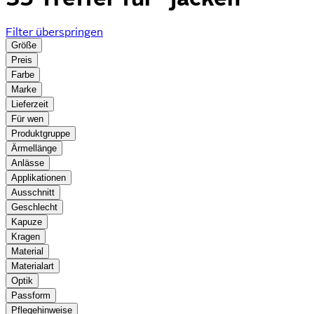
Filter überspringen
Größe
Preis
Farbe
Marke
Lieferzeit
Für wen
Produktgruppe
Ärmellänge
Anlässe
Applikationen
Ausschnitt
Geschlecht
Kapuze
Kragen
Material
Materialart
Optik
Passform
Pflegehinweise