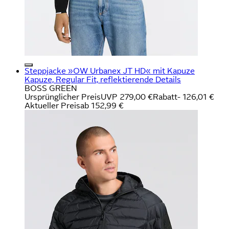
Steppjacke »OW Urbanex JT HD« mit Kapuze
Kapuze, Regular Fit, reflektierende Details
BOSS GREEN
Ursprünglicher Preis
UVP 279,00 €
Rabatt
- 126,01 €
Aktueller Preis
ab
152,99 €