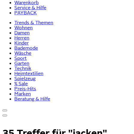
Warenkorb
Service & Hilfe
PAYBACK
Trends & Themen
Wohnen
Damen
Herren
Kinder
Bademode
Wäsche
Sport
Garten
Technik
Heimtextilien
Spielzeug
% Sale
Preis-Hits
Marken
Beratung & Hilfe
35 Treffer für
"jacken"