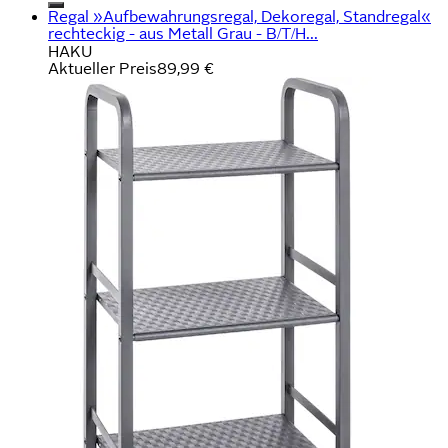
Regal »Aufbewahrungsregal, Dekoregal, Standregal«
rechteckig - aus Metall Grau - B/T/H...
HAKU
Aktueller Preis
89,99 €