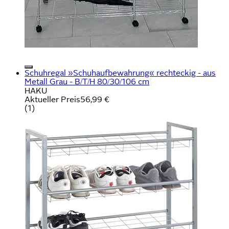
Schuhregal »Schuhaufbewahrung« rechteckig - aus
Metall Grau - B/T/H 80/30/106 cm
HAKU
Aktueller Preis
56,99 €
(
1
)