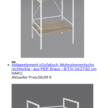
Ablageelement »Sofatisch, Wohnzimmertisch«
rechteckig - aus MDF Braun - B/T/H 34/27/62 cm
HAKU
Aktueller Preis
58,99 €