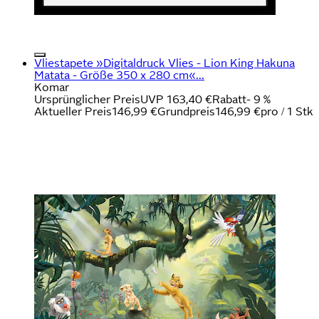
Vliestapete »Digitaldruck Vlies - Lion King Hakuna
Matata - Größe 350 x 280 cm«...
Komar
Ursprünglicher Preis
UVP 163,40 €
Rabatt
- 9 %
Aktueller Preis
146,99 €
Grundpreis
146,99 €
pro
/
1 Stk