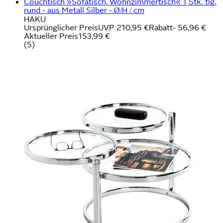
Couchtisch »Sofatisch, Wohnzimmertisch« 1 Stk. tlg.
rund - aus Metall Silber - Ø/H / cm
HAKU
Ursprünglicher Preis
UVP 210,95 €
Rabatt
- 56,96 €
Aktueller Preis
153,99 €
(
5
)