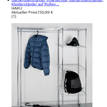
Garderobenständer »Garderobe, Garderobenständer,
Kleiderständer auf Rollen,...
HAKU
Aktueller Preis
150,99 €
(
1
)