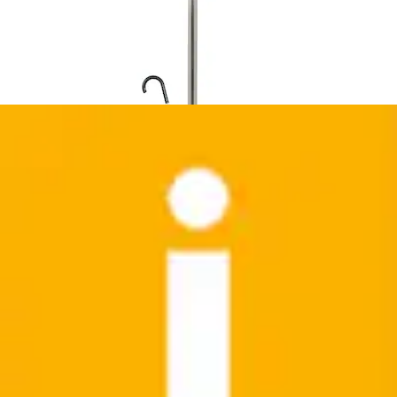
Handtuchregal »Handtuchleiter, Handtuchstange,
Türgarderobe, Türhandtuchhalter«...
HAKU
Aktueller Preis
48,07 €