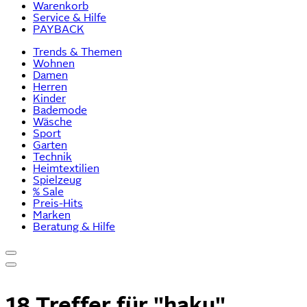
Warenkorb
Service & Hilfe
PAYBACK
Trends & Themen
Wohnen
Damen
Herren
Kinder
Bademode
Wäsche
Sport
Garten
Technik
Heimtextilien
Spielzeug
% Sale
Preis-Hits
Marken
Beratung & Hilfe
18 Treffer für
"haku"