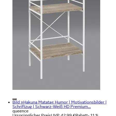
Bild »Hakuna Matata« Humor | Motivationsbilder |
Schriftzug | Schwarz-Weiß HD Premium...
queence
Ursprünglicher Preis
UVP 42,99 €
Rabatt
- 11 %