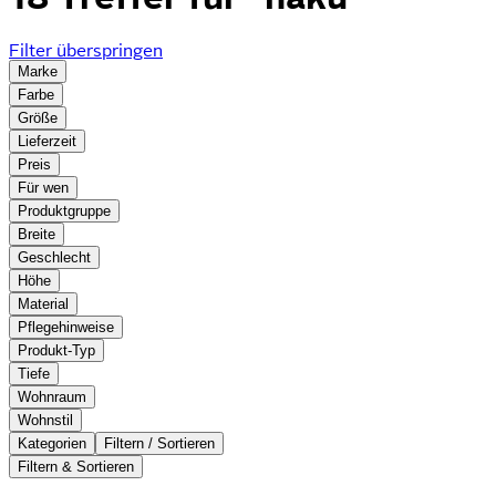
Filter überspringen
Marke
Farbe
Größe
Lieferzeit
Preis
Für wen
Produktgruppe
Breite
Geschlecht
Höhe
Material
Pflegehinweise
Produkt-Typ
Tiefe
Wohnraum
Wohnstil
Kategorien
Filtern / Sortieren
Filtern & Sortieren