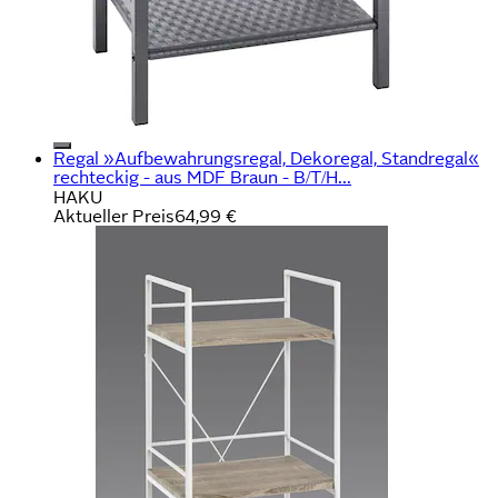
Regal »Aufbewahrungsregal, Dekoregal, Standregal«
rechteckig - aus MDF Braun - B/T/H...
HAKU
Aktueller Preis
64,99 €