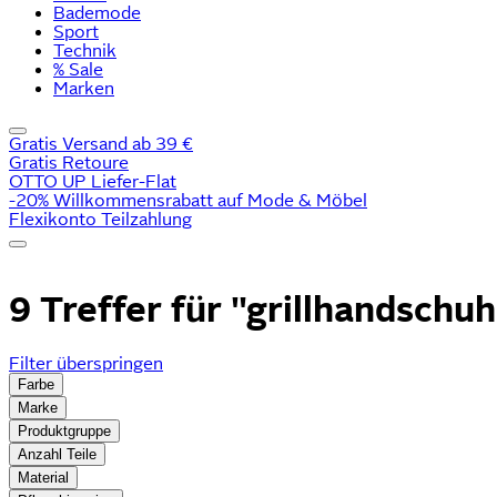
Bademode
Sport
Technik
% Sale
Marken
Gratis Versand ab 39 €
Gratis Retoure
OTTO UP Liefer-Flat
-20% Willkommensrabatt auf Mode & Möbel
Flexikonto Teilzahlung
9 Treffer für
"grillhandschu
Filter überspringen
Farbe
Marke
Produktgruppe
Anzahl Teile
Material