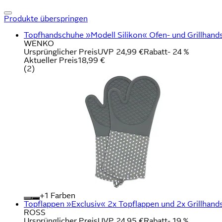
Produkte überspringen
Topfhandschuhe »Modell Silikon« Ofen- und Grillhandsc
WENKO
Ursprünglicher Preis
UVP 24,99 €
Rabatt
- 24 %
Aktueller Preis
18,99 €
(
2
)
+
Farben
Topflappen »Exclusiv« 2x Topflappen und 2x Grillhan
ROSS
Ursprünglicher Preis
UVP 24,95 €
Rabatt
- 19 %