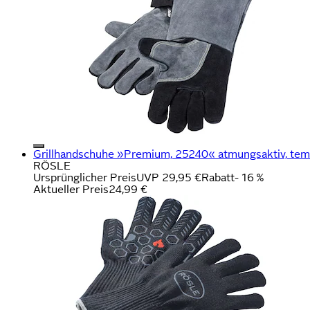
Grillhandschuhe »Premium, 25240« atmungsaktiv, temp
RÖSLE
Ursprünglicher Preis
UVP 29,95 €
Rabatt
- 16 %
Aktueller Preis
24,99 €