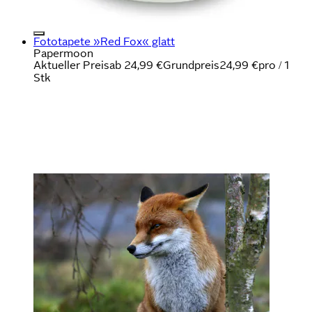
Fototapete »Red Fox« glatt
Papermoon
Aktueller Preis
ab
24,99 €
Grundpreis
24,99 €
pro
/
1
Stk