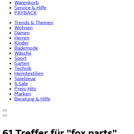
Warenkorb
Service & Hilfe
PAYBACK
Trends & Themen
Wohnen
Damen
Herren
Kinder
Bademode
Wäsche
Sport
Garten
Technik
Heimtextilien
Spielzeug
% Sale
Preis-Hits
Marken
Beratung & Hilfe
61 Treffer für
"fox parts"