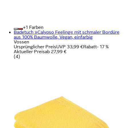
+
Farben
Badetuch »Calypso Feeling« mit schmaler Bordüre
aus 100% Baumwolle, Vegan, einfarbig
Vossen
Ursprünglicher Preis
UVP 33,99 €
Rabatt
- 17 %
Aktueller Preis
ab
27,99 €
(
4
)