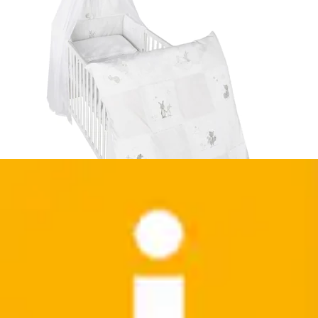
Tischleuchte »FOX Tischlampe, inkl. Leuchtmittel,