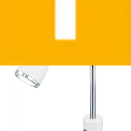
LED, Leselampe« GU10 Warmweiß...
EGLO
Ursprünglicher Preis
UVP 42,90 €
Rabatt
- 27 %
Aktueller Preis
30,99 €