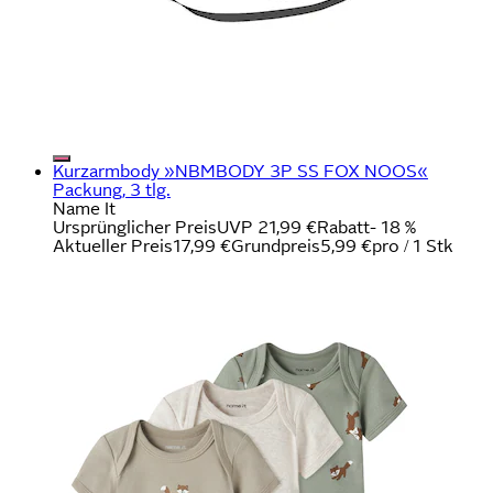
Kurzarmbody »NBMBODY 3P SS FOX NOOS«
Packung, 3 tlg.
Name It
Ursprünglicher Preis
UVP 21,99 €
Rabatt
- 18 %
Aktueller Preis
17,99 €
Grundpreis
5,99 €
pro
/
1 Stk