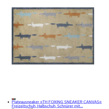
Plateausneaker »TH FOXING SNEAKER CANVAS«
Freizeitschuh, Halbschuh, Schnürer mit...