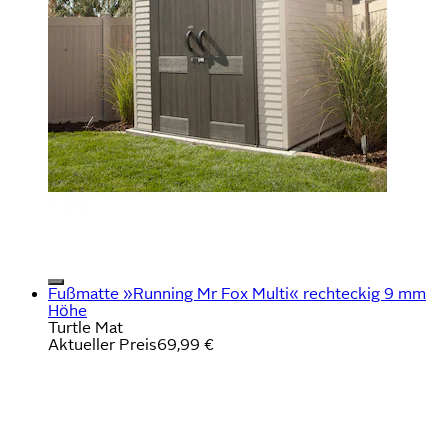
Fußmatte »Running Mr Fox Multi« rechteckig 9 mm
Höhe
Turtle Mat
Aktueller Preis
69,99 €