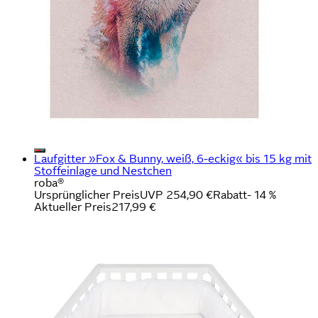
Laufgitter »Fox & Bunny, weiß, 6-eckig« bis 15 kg mit
Stoffeinlage und Nestchen
roba®
Ursprünglicher Preis
UVP 254,90 €
Rabatt
- 14 %
Aktueller Preis
217,99 €