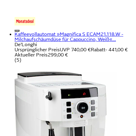
Kaffeevollautomat »Magnifica S ECAM21.118.W -
Milchaufschäumdüse für Cappuccino, Weiß«...
De'Longhi
Ursprünglicher Preis
UVP 740,00 €
Rabatt
- 441,00 €
Aktueller Preis
299,00 €
(
5
)