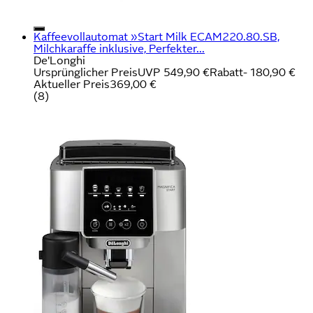
Kaffeevollautomat »Start Milk ECAM220.80.SB,
Milchkaraffe inklusive, Perfekter...
De'Longhi
Ursprünglicher Preis
UVP 549,90 €
Rabatt
- 180,90 €
Aktueller Preis
369,00 €
(
8
)