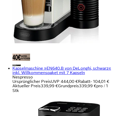
Kapselmaschine »EN640.B von DeLonghi, schwarz«
inkl. Willkommenspaket mit 7 Kapseln
Nespresso
Ursprünglicher Preis
UVP 444,00 €
Rabatt
- 104,01 €
Aktueller Preis
339,99 €
Grundpreis
339,99 €
pro
/
1
Stk