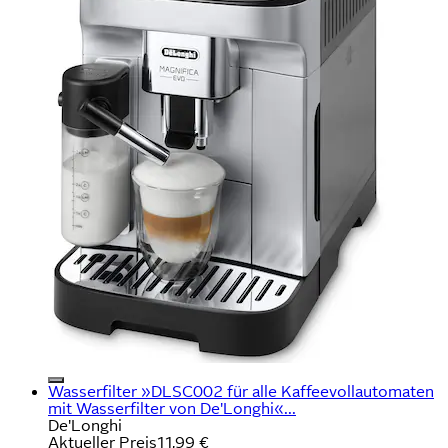
Wasserfilter »DLSC002 für alle Kaffeevollautomaten
mit Wasserfilter von De'Longhi«...
De'Longhi
Aktueller Preis
11,99 €