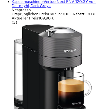
Kapselmaschine »Vertuo Next ENV 120.GY von
DeLonghi, Dark Grey«
Nespresso
Ursprünglicher Preis
UVP 159,00 €
Rabatt
- 30 %
Aktueller Preis
109,90 €
(
3
)