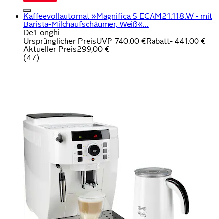
Kaffeevollautomat »Magnifica S ECAM21.118.W - mit
Barista-Milchaufschäumer, Weiß«...
De'Longhi
Ursprünglicher Preis
UVP 740,00 €
Rabatt
- 441,00 €
Aktueller Preis
299,00 €
(
47
)