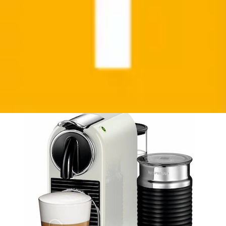
Kapselmaschine »CITIZ EN 267.WAE von DeLonghi,
White« inkl. Aeroccino...
Nespresso
Ursprünglicher Preis
UVP 285,00 €
Rabatt
- 115,10 €
Aktueller Preis
169,90 €
(
3
)