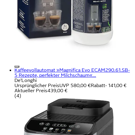
Kaffeevollautomat »Magnifica Evo ECAM290.61.SB-
5 Rezepte, perfekter Milchschaum«...
De'Longhi
Ursprünglicher Preis
UVP 580,00 €
Rabatt
- 141,00 €
Aktueller Preis
439,00 €
(
4
)