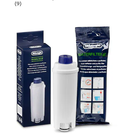
(
9
)