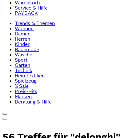
Warenkorb
Service & Hilfe
PAYBACK
Trends & Themen
Wohnen
Damen
Herren
Kinder
Bademode
Wäsche
Sport
Garten
Technik
Heimtextilien
Spielzeug
% Sale
Preis-Hits
Marken
Beratung & Hilfe
56 Treffer für
"delonghi"