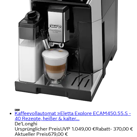
Kaffeevollautomat »Eletta Explore ECAM450.55.S -
40 Rezepte, heißer & kalter...
De'Longhi
Ursprünglicher Preis
UVP 1.049,00 €
Rabatt
- 370,00 €
Aktueller Preis
679,00 €