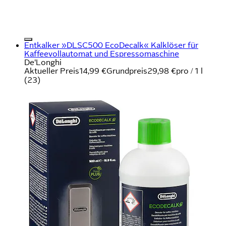
Entkalker »DLSC500 EcoDecalk« Kalklöser für
Kaffeevollautomat und Espressomaschine
De'Longhi
Aktueller Preis
14,99 €
Grundpreis
29,98 €
pro
/
1 l
(
23
)