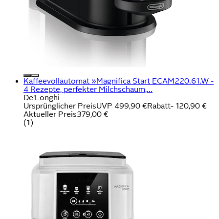
Kaffeevollautomat »Magnifica Start ECAM220.61.W -
4 Rezepte, perfekter Milchschaum,...
De'Longhi
Ursprünglicher Preis
UVP 499,90 €
Rabatt
- 120,90 €
Aktueller Preis
379,00 €
(
1
)