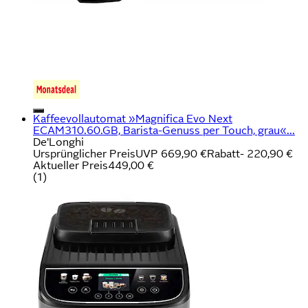
Kaffeevollautomat »Magnifica Evo Next
ECAM310.60.GB, Barista-Genuss per Touch, grau«...
De'Longhi
Ursprünglicher Preis
UVP 669,90 €
Rabatt
- 220,90 €
Aktueller Preis
449,00 €
(
1
)