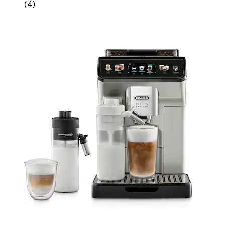
(
4
)