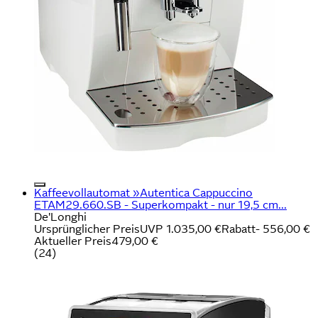
Kaffeevollautomat »Autentica Cappuccino
ETAM29.660.SB - Superkompakt - nur 19,5 cm...
De'Longhi
Ursprünglicher Preis
UVP 1.035,00 €
Rabatt
- 556,00 €
Aktueller Preis
479,00 €
(
24
)