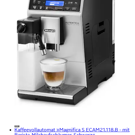
Kaffeevollautomat »Magnifica S ECAM21.118.B - mit
Barista-Milchaufschäumer, Schwarz«...