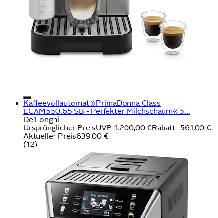
Kaffeevollautomat »PrimaDonna Class
ECAM550.65.SB - Perfekter Milchschaum« 5...
De'Longhi
Ursprünglicher Preis
UVP 1.200,00 €
Rabatt
- 561,00 €
Aktueller Preis
639,00 €
(
12
)