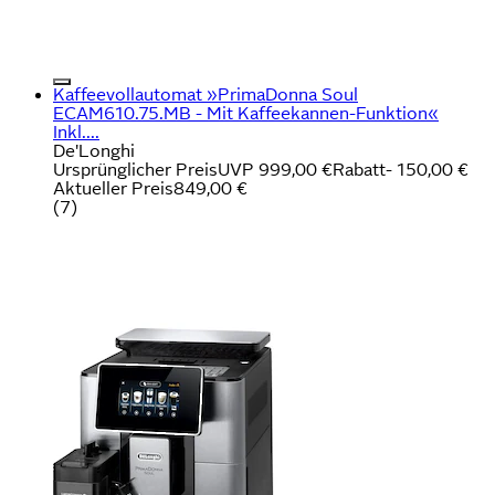
Kaffeevollautomat »PrimaDonna Soul
ECAM610.75.MB - Mit Kaffeekannen-Funktion«
Inkl....
De'Longhi
Ursprünglicher Preis
UVP 999,00 €
Rabatt
- 150,00 €
Aktueller Preis
849,00 €
(
7
)