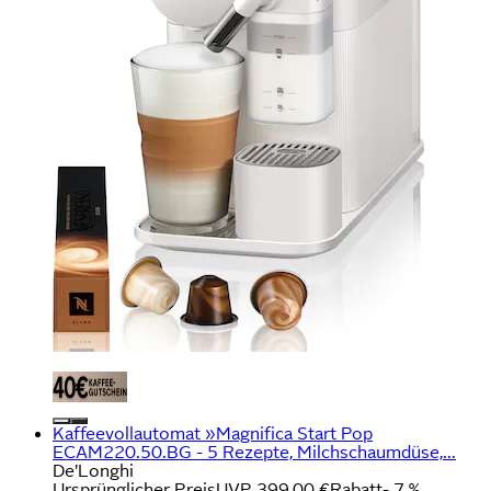
Kaffeevollautomat »Magnifica Start Pop
ECAM220.50.BG - 5 Rezepte, Milchschaumdüse,...
De'Longhi
Ursprünglicher Preis
UVP 399,00 €
Rabatt
- 7 %