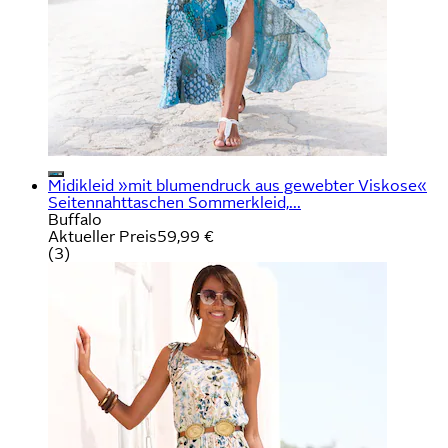
Midikleid »mit blumendruck aus gewebter Viskose«
Seitennahttaschen Sommerkleid,...
Buffalo
Aktueller Preis
59,99 €
(
3
)