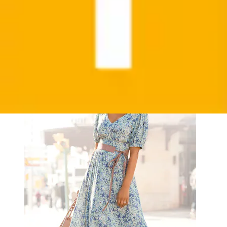
Maxikleid »mit zartem Blumendruck und V-Ausschnitt
aus Webware« Ohne Taschen...
Buffalo
Aktueller Preis
69,99 €
(
10
)