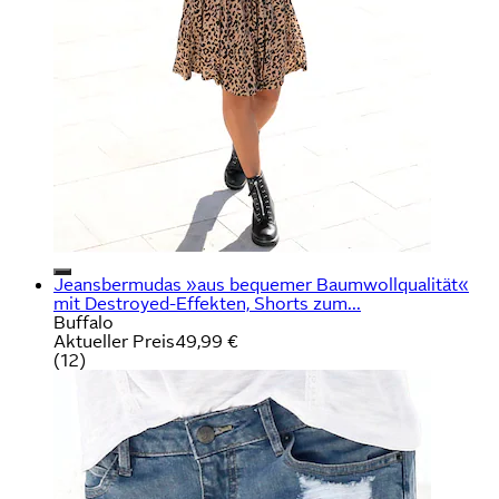
Jeansbermudas »aus bequemer Baumwollqualität«
mit Destroyed-Effekten, Shorts zum...
Buffalo
Aktueller Preis
49,99 €
(
12
)