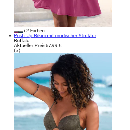
+
Farben
Push-Up-Bikini mit modischer Struktur
Buffalo
Aktueller Preis
67,99 €
(
3
)