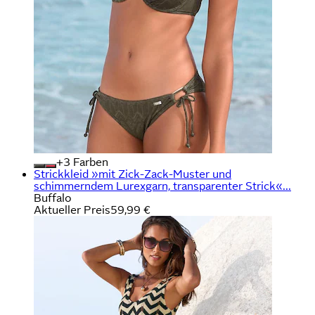
+
Farben
Strickkleid »mit Zick-Zack-Muster und
schimmerndem Lurexgarn, transparenter Strick«...
Buffalo
Aktueller Preis
59,99 €