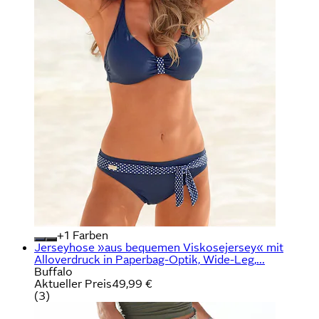
+
Farben
Jerseyhose »aus bequemen Viskosejersey« mit
Alloverdruck in Paperbag-Optik, Wide-Leg,...
Buffalo
Aktueller Preis
49,99 €
(
3
)