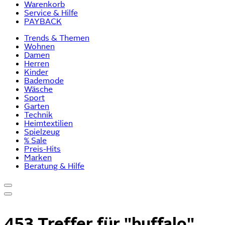
Warenkorb
Service & Hilfe
PAYBACK
Trends & Themen
Wohnen
Damen
Herren
Kinder
Bademode
Wäsche
Sport
Garten
Technik
Heimtextilien
Spielzeug
% Sale
Preis-Hits
Marken
Beratung & Hilfe
453 Treffer für
"buffalo"