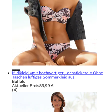
Midikleid »mit hochwertiger Lochstickerei« Ohne
Taschen luftiges Sommerkleid aus...
Buffalo
Aktueller Preis
89,99 €
(
4
)