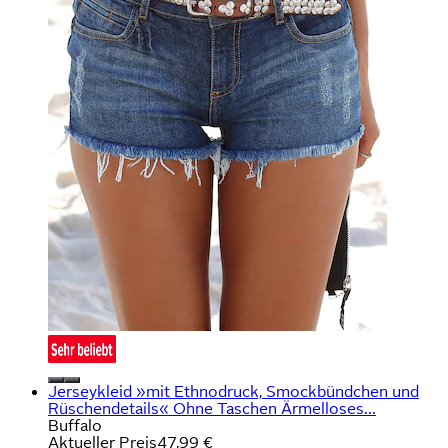
Jerseykleid »mit Ethnodruck, Smockbündchen und
Rüschendetails« Ohne Taschen Ärmelloses...
Buffalo
Aktueller Preis
47,99 €