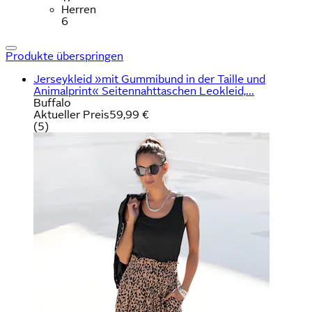
Herren
6
Produkte überspringen
Jerseykleid »mit Gummibund in der Taille und
Animalprint« Seitennahttaschen Leokleid,...
Buffalo
Aktueller Preis
59,99 €
(
5
)