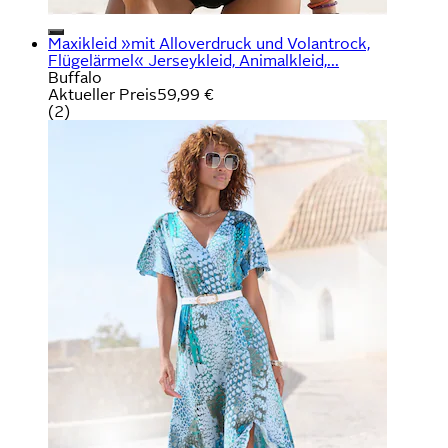
Maxikleid »mit Alloverdruck und Volantrock,
Flügelärmel« Jerseykleid, Animalkleid,...
Buffalo
Aktueller Preis
59,99 €
(
2
)