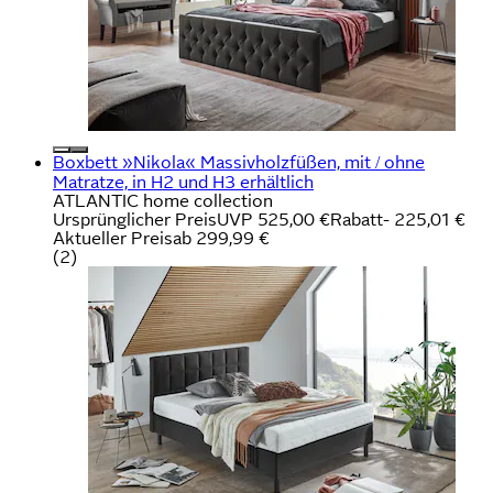
Boxbett »Nikola« Massivholzfüßen, mit / ohne
Matratze, in H2 und H3 erhältlich
ATLANTIC home collection
Ursprünglicher Preis
UVP 525,00 €
Rabatt
- 225,01 €
Aktueller Preis
ab
299,99 €
(
2
)