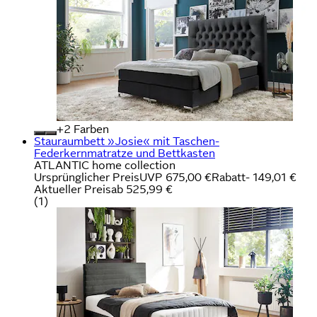
+
Farben
Stauraumbett »Josie« mit Taschen-
Federkernmatratze und Bettkasten
ATLANTIC home collection
Ursprünglicher Preis
UVP 675,00 €
Rabatt
- 149,01 €
Aktueller Preis
ab
525,99 €
(
1
)