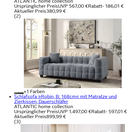
ATLANTIC home collection
Ursprünglicher Preis
UVP 567,00 €
Rabatt
- 186,01 €
Aktueller Preis
380,99 €
(
2
)
+
Farben
Schlafsofa »Robin, B: 168cm« mit Matratze und
Zierkissen, Dauerschläfer
ATLANTIC home collection
Ursprünglicher Preis
UVP 1.497,00 €
Rabatt
- 597,01 €
Aktueller Preis
899,99 €
(
3
)