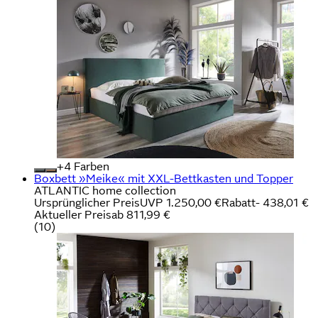
+
Farben
Boxbett »Meike« mit XXL-Bettkasten und Topper
ATLANTIC home collection
Ursprünglicher Preis
UVP 1.250,00 €
Rabatt
- 438,01 €
Aktueller Preis
ab
811,99 €
(
10
)