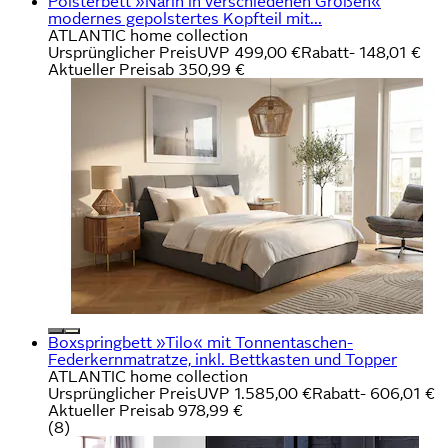
Polsterbett »Narin in verschiedenen Größen«
modernes gepolstertes Kopfteil mit...
ATLANTIC home collection
Ursprünglicher Preis
UVP 499,00 €
Rabatt
- 148,01 €
Aktueller Preis
ab
350,99 €
Boxspringbett »Tilo« mit Tonnentaschen-
Federkernmatratze, inkl. Bettkasten und Topper
ATLANTIC home collection
Ursprünglicher Preis
UVP 1.585,00 €
Rabatt
- 606,01 €
Aktueller Preis
ab
978,99 €
(
8
)