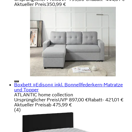
Aktueller Preis
350,99 €
Boxbett »Edison« inkl. Bonnellfederkern-Matratze
und Topper
ATLANTIC home collection
Ursprünglicher Preis
UVP 897,00 €
Rabatt
- 421,01 €
Aktueller Preis
ab
475,99 €
(
4
)