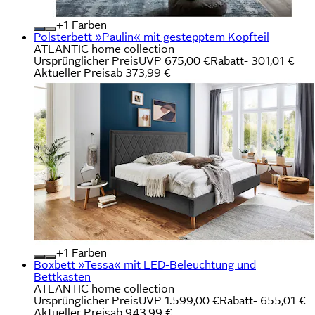
+
Farben
Polsterbett »Paulin« mit gestepptem Kopfteil
ATLANTIC home collection
Ursprünglicher Preis
UVP 675,00 €
Rabatt
- 301,01 €
Aktueller Preis
ab
373,99 €
+
Farben
Boxbett »Tessa« mit LED-Beleuchtung und
Bettkasten
ATLANTIC home collection
Ursprünglicher Preis
UVP 1.599,00 €
Rabatt
- 655,01 €
Aktueller Preis
ab
943,99 €