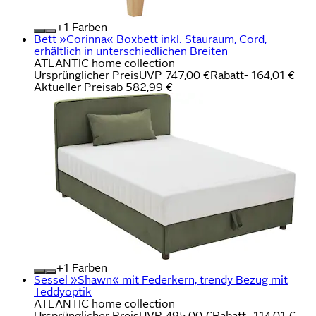
+
Farben
Bett »Corinna« Boxbett inkl. Stauraum, Cord,
erhältlich in unterschiedlichen Breiten
ATLANTIC home collection
Ursprünglicher Preis
UVP 747,00 €
Rabatt
- 164,01 €
Aktueller Preis
ab
582,99 €
+
Farben
Sessel »Shawn« mit Federkern, trendy Bezug mit
Teddyoptik
ATLANTIC home collection
Ursprünglicher Preis
UVP 495,00 €
Rabatt
- 114,01 €