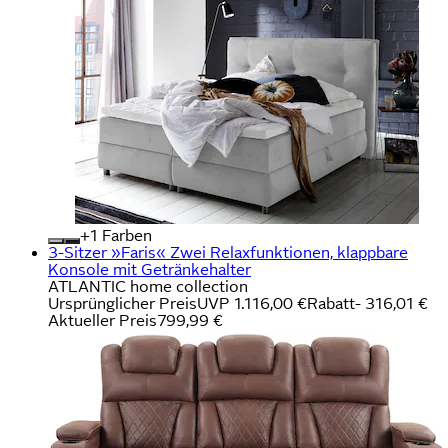
+
Farben
3-Sitzer »Faris« Zwei Relaxfunktionen, klappbare
Konsole mit Getränkehalter
ATLANTIC home collection
Ursprünglicher Preis
UVP 1.116,00 €
Rabatt
- 316,01 €
Aktueller Preis
799,99 €