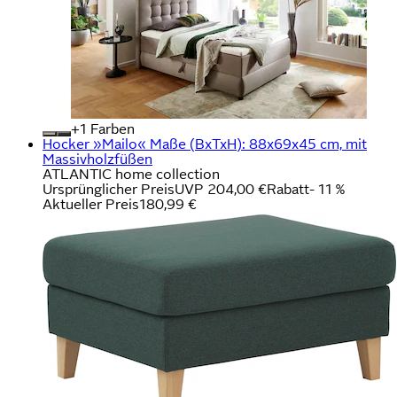
+
Farben
Hocker »Mailo« Maße (BxTxH): 88x69x45 cm, mit
Massivholzfüßen
ATLANTIC home collection
Ursprünglicher Preis
UVP 204,00 €
Rabatt
- 11 %
Aktueller Preis
180,99 €