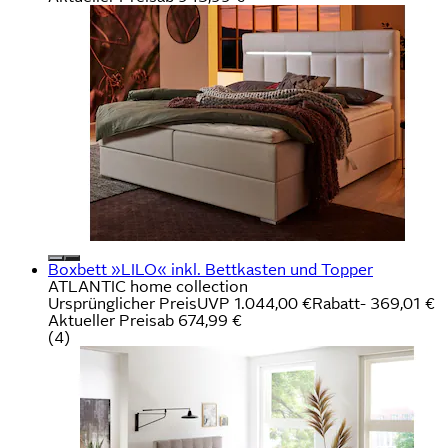
Boxbett »LILO« inkl. Bettkasten und Topper
ATLANTIC home collection
Ursprünglicher Preis
UVP 1.044,00 €
Rabatt
- 369,01 €
Aktueller Preis
ab
674,99 €
(
4
)