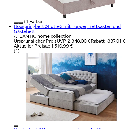
+
Farben
Boxspringbett »Lotte« mit Topper, Bettkasten und
Gästebett
ATLANTIC home collection
Ursprünglicher Preis
UVP 2.348,00 €
Rabatt
- 837,01 €
Aktueller Preis
ab
1.510,99 €
(
1
)