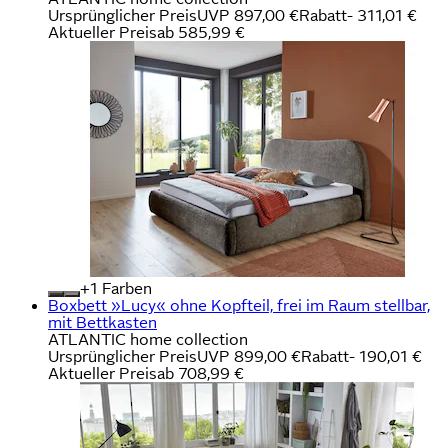
Ursprünglicher Preis
UVP 897,00 €
Rabatt
- 311,01 €
Aktueller Preis
ab
585,99 €
+
Farben
Boxbett »Lucy« ohne Kopfteil, frei im Raum stellbar,
mit Bettkasten
ATLANTIC home collection
Ursprünglicher Preis
UVP 899,00 €
Rabatt
- 190,01 €
Aktueller Preis
ab
708,99 €