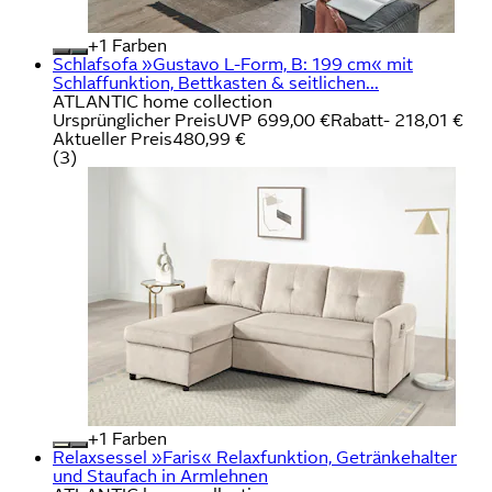
+
Farben
Schlafsofa »Gustavo L-Form, B: 199 cm« mit
Schlaffunktion, Bettkasten & seitlichen...
ATLANTIC home collection
Ursprünglicher Preis
UVP 699,00 €
Rabatt
- 218,01 €
Aktueller Preis
480,99 €
(
3
)
+
Farben
Relaxsessel »Faris« Relaxfunktion, Getränkehalter
und Staufach in Armlehnen