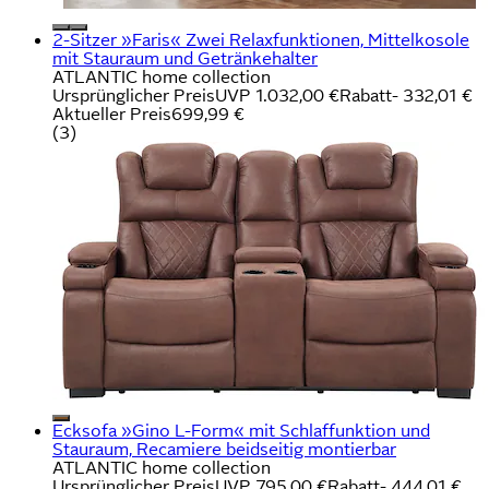
2-Sitzer »Faris« Zwei Relaxfunktionen, Mittelkosole
mit Stauraum und Getränkehalter
ATLANTIC home collection
Ursprünglicher Preis
UVP 1.032,00 €
Rabatt
- 332,01 €
Aktueller Preis
699,99 €
(
3
)
Ecksofa »Gino L-Form« mit Schlaffunktion und
Stauraum, Recamiere beidseitig montierbar
ATLANTIC home collection
Ursprünglicher Preis
UVP 795,00 €
Rabatt
- 444,01 €