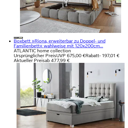
Boxbett »Riona, erweiterbar zu Doppel- und
Familienbett« wahlweise mit 120x200cm...
ATLANTIC home collection
Ursprünglicher Preis
UVP 675,00 €
Rabatt
- 197,01 €
Aktueller Preis
ab
477,99 €