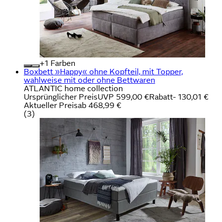
+
Farben
Boxbett »Happy« ohne Kopfteil, mit Topper,
wahlweise mit oder ohne Bettwaren
ATLANTIC home collection
Ursprünglicher Preis
UVP 599,00 €
Rabatt
- 130,01 €
Aktueller Preis
ab
468,99 €
(
3
)