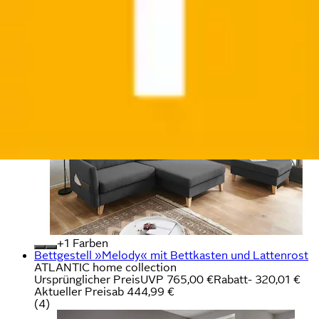
+
Farben
Ecksofa »Mailo L-Form« mit Seitentaschen,
Recamiere beidseitig montierbar, Massivholzfüße
ATLANTIC home collection
Ursprünglicher Preis
UVP 975,00 €
Rabatt
- 324,01 €
Aktueller Preis
650,99 €
+
Farben
Bettgestell »Melody« mit Bettkasten und Lattenrost
ATLANTIC home collection
Ursprünglicher Preis
UVP 765,00 €
Rabatt
- 320,01 €
Aktueller Preis
ab
444,99 €
(
4
)