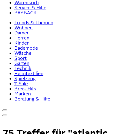
Warenkorb
Service & Hilfe
PAYBACK
Trends & Themen
Wohnen
Damen
Herren
Kinder
Bademode
Wäsche
Sport
Garten
Technik
Heimtextilien
Spielzeug
% Sale
Preis-Hits
Marken
Beratung & Hilfe
75 Treffer für
"atlantic