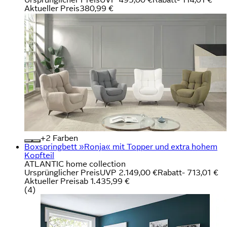
Aktueller Preis
380,99 €
+
Farben
Boxspringbett »Ronja« mit Topper und extra hohem
Kopfteil
ATLANTIC home collection
Ursprünglicher Preis
UVP 2.149,00 €
Rabatt
- 713,01 €
Aktueller Preis
ab
1.435,99 €
(
4
)