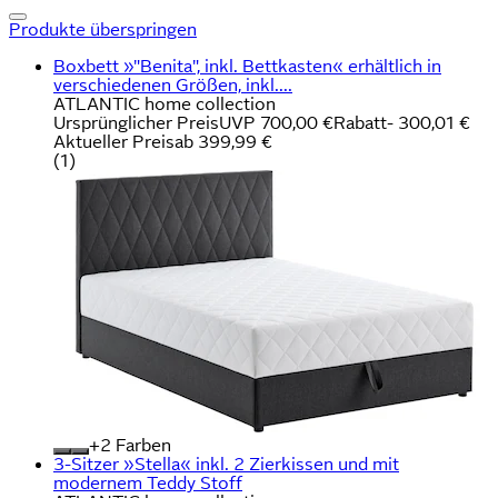
Produkte überspringen
Boxbett »"Benita", inkl. Bettkasten« erhältlich in
verschiedenen Größen, inkl....
ATLANTIC home collection
Ursprünglicher Preis
UVP 700,00 €
Rabatt
- 300,01 €
Aktueller Preis
ab
399,99 €
(
1
)
+
Farben
3-Sitzer »Stella« inkl. 2 Zierkissen und mit
modernem Teddy Stoff