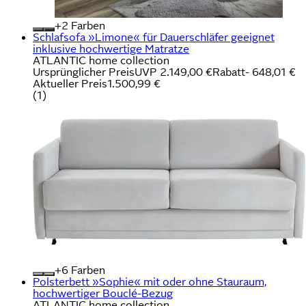
+
Farben
Schlafsofa »Limone« für Dauerschläfer geeignet
inklusive hochwertige Matratze
ATLANTIC home collection
Ursprünglicher Preis
UVP 2.149,00 €
Rabatt
- 648,01 €
Aktueller Preis
1.500,99 €
(
1
)
+
Farben
Polsterbett »Sophie« mit oder ohne Stauraum,
hochwertiger Bouclé-Bezug
ATLANTIC home collection