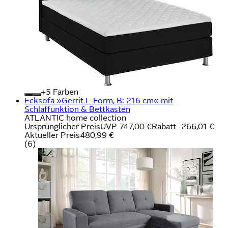
+
Farben
Ecksofa »Gerrit L-Form, B: 216 cm« mit
Schlaffunktion & Bettkasten
ATLANTIC home collection
Ursprünglicher Preis
UVP 747,00 €
Rabatt
- 266,01 €
Aktueller Preis
480,99 €
(
6
)