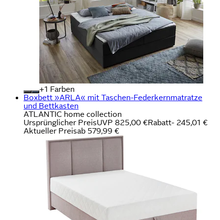
+
Farben
Boxbett »ARLA« mit Taschen-Federkernmatratze
und Bettkasten
ATLANTIC home collection
Ursprünglicher Preis
UVP 825,00 €
Rabatt
- 245,01 €
Aktueller Preis
ab
579,99 €