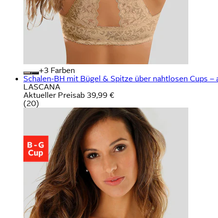
+
Farben
Schalen-BH mit Bügel & Spitze über nahtlosen Cups – 
LASCANA
Aktueller Preis
ab
39,99 €
(
20
)