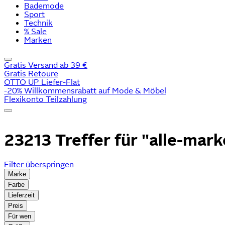
Bademode
Sport
Technik
% Sale
Marken
Gratis Versand ab 39 €
Gratis Retoure
OTTO UP Liefer-Flat
-20% Willkommensrabatt auf Mode & Möbel
Flexikonto Teilzahlung
23213 Treffer für
"alle-mark
Filter überspringen
Marke
Farbe
Lieferzeit
Preis
Für wen