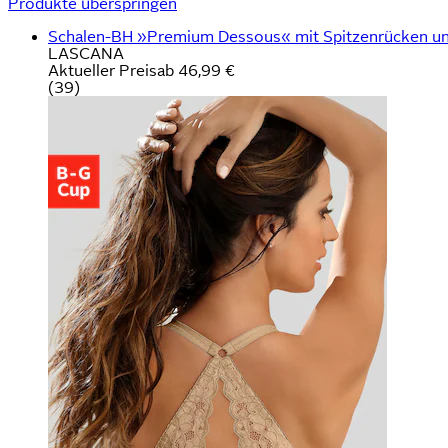
Produkte überspringen
Schalen-BH »Premium Dessous« mit Spitzenrücken un
LASCANA
Aktueller Preis
ab
46,99 €
(
39
)