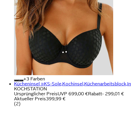
+
Farben
Kücheninsel »KS-Sole,Kochinsel,Küchenarbeitsblock,Ins
KOCHSTATION
Ursprünglicher Preis
UVP 699,00 €
Rabatt
- 299,01 €
Aktueller Preis
399,99 €
(
2
)