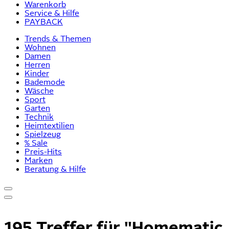
Warenkorb
Service & Hilfe
PAYBACK
Trends & Themen
Wohnen
Damen
Herren
Kinder
Bademode
Wäsche
Sport
Garten
Technik
Heimtextilien
Spielzeug
% Sale
Preis-Hits
Marken
Beratung & Hilfe
195 Treffer für
"Homematic