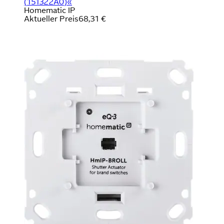
(151322A0)«
Homematic IP
Aktueller Preis
68,31 €