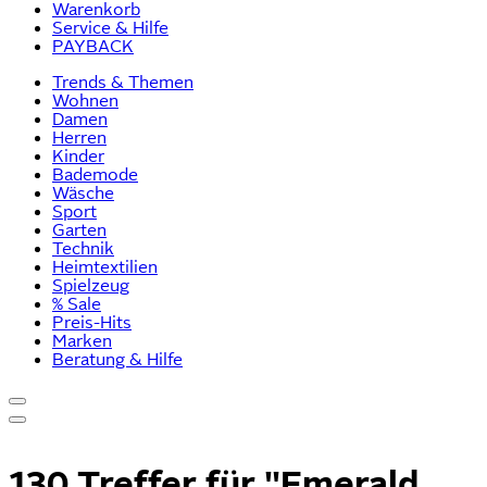
Warenkorb
Service & Hilfe
PAYBACK
Trends & Themen
Wohnen
Damen
Herren
Kinder
Bademode
Wäsche
Sport
Garten
Technik
Heimtextilien
Spielzeug
% Sale
Preis-Hits
Marken
Beratung & Hilfe
130 Treffer für
"Emerald