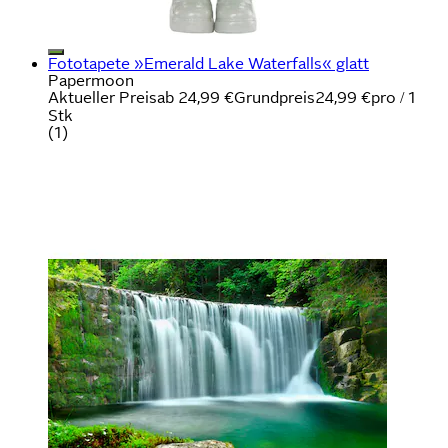
Fototapete »Emerald Lake Waterfalls« glatt
Papermoon
Aktueller Preis
ab
24,99 €
Grundpreis
24,99 €
pro
/
1
Stk
(
1
)