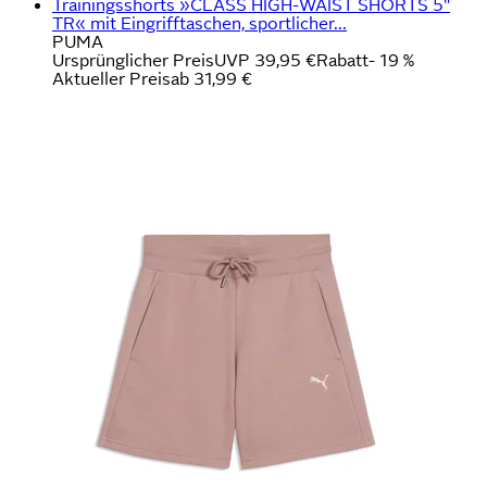
Trainingsshorts »CLASS HIGH-WAIST SHORTS 5"
TR« mit Eingrifftaschen, sportlicher...
PUMA
Ursprünglicher Preis
UVP 39,95 €
Rabatt
- 19 %
Aktueller Preis
ab
31,99 €