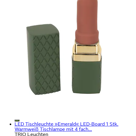
LED Tischleuchte »Emerald« LED-Board 1 Stk.
Warmweiß Tischlampe mit 4 fach...
TRIO Leuchten