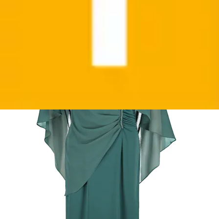
Cocktailkleid »Cocktailkleid mit Raffung«
Vera Mont
Aktueller Preis
249,99 €