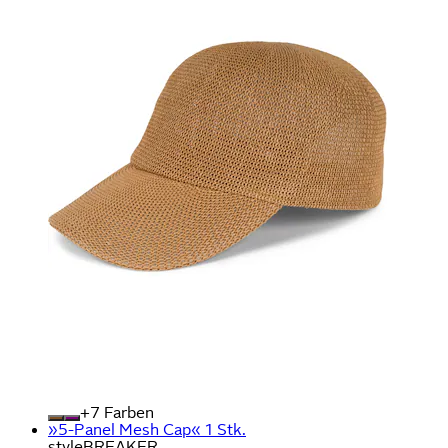
+
Farben
»5-Panel Mesh Cap« 1 Stk.
styleBREAKER