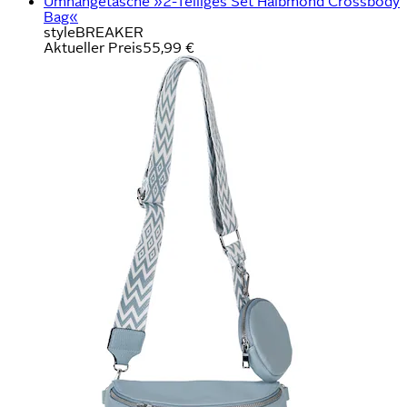
Umhängetasche »2-Teiliges Set Halbmond Crossbody
Bag«
styleBREAKER
Aktueller Preis
55,99 €