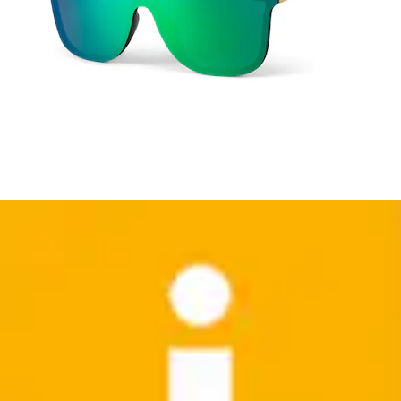
+
Farben
Umhängetasche »2 in 1 Umhängetasche - Geldbörse«
styleBREAKER
Aktueller Preis
38,99 €