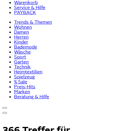
Warenkorb
Service & Hilfe
PAYBACK
Trends & Themen
Wohnen
Damen
Herren
Kinder
Bademode
Wäsche
Sport
Garten
Technik
Heimtextilien
Spielzeug
% Sale
Preis-Hits
Marken
Beratung & Hilfe
366 Treffer für