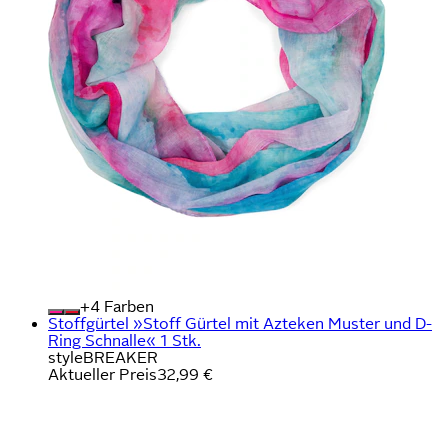
+
Farben
Stoffgürtel »Stoff Gürtel mit Azteken Muster und D-
Ring Schnalle« 1 Stk.
styleBREAKER
Aktueller Preis
32,99 €