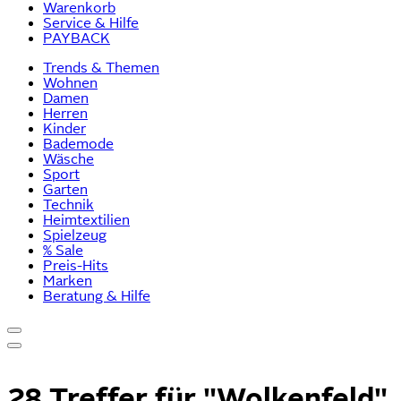
Warenkorb
Service & Hilfe
PAYBACK
Trends & Themen
Wohnen
Damen
Herren
Kinder
Bademode
Wäsche
Sport
Garten
Technik
Heimtextilien
Spielzeug
% Sale
Preis-Hits
Marken
Beratung & Hilfe
28 Treffer für
"Wolkenfeld"