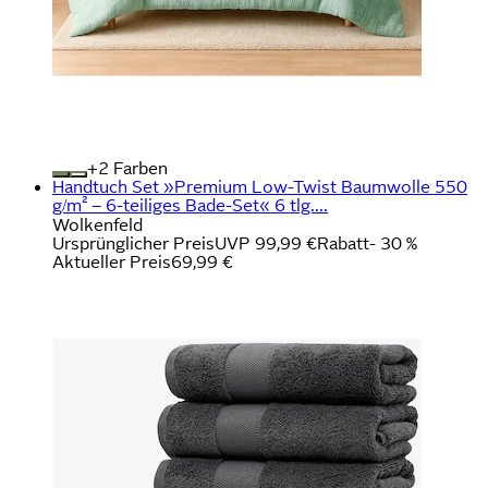
+
Farben
Handtuch Set »Premium Low-Twist Baumwolle 550
g/m² – 6-teiliges Bade-Set« 6 tlg....
Wolkenfeld
Ursprünglicher Preis
UVP 99,99 €
Rabatt
- 30 %
Aktueller Preis
69,99 €