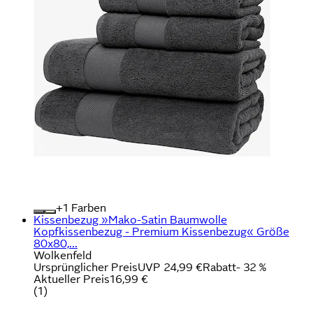
+
Farben
Kissenbezug »Mako-Satin Baumwolle
Kopfkissenbezug - Premium Kissenbezug« Größe
80x80,...
Wolkenfeld
Ursprünglicher Preis
UVP 24,99 €
Rabatt
- 32 %
Aktueller Preis
16,99 €
(
1
)