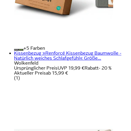
+
Farben
Kissenbezug »Renforcé Kissenbezug Baumwolle -
Natürlich weiches Schlafgefühl« Größe...
Wolkenfeld
Ursprünglicher Preis
UVP 19,99 €
Rabatt
- 20 %
Aktueller Preis
ab
15,99 €
(
1
)