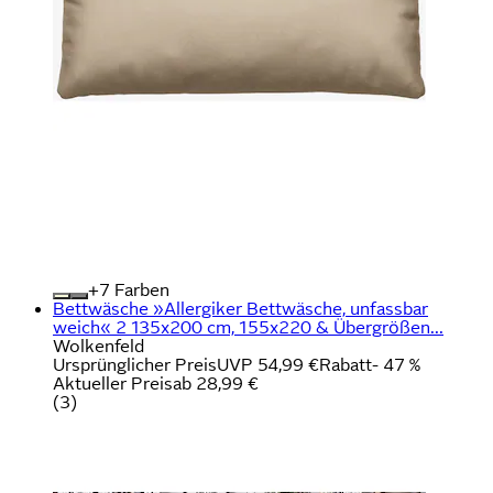
+
Farben
Bettwäsche »Allergiker Bettwäsche, unfassbar
weich« 2 135x200 cm, 155x220 & Übergrößen...
Wolkenfeld
Ursprünglicher Preis
UVP 54,99 €
Rabatt
- 47 %
Aktueller Preis
ab
28,99 €
(
3
)