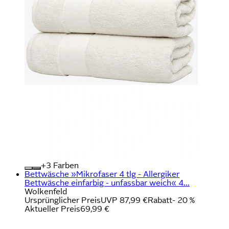
+
Farben
Bettwäsche »Mikrofaser 4 tlg - Allergiker
Bettwäsche einfarbig - unfassbar weich« 4...
Wolkenfeld
Ursprünglicher Preis
UVP 87,99 €
Rabatt
- 20 %
Aktueller Preis
69,99 €