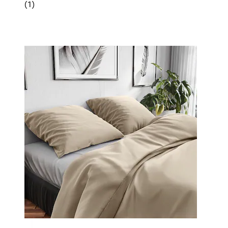
(
1
)