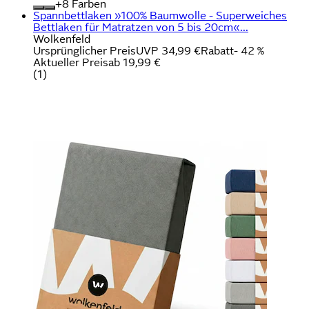
+
Farben
Spannbettlaken »100% Baumwolle - Superweiches
Bettlaken für Matratzen von 5 bis 20cm«...
Wolkenfeld
Ursprünglicher Preis
UVP 34,99 €
Rabatt
- 42 %
Aktueller Preis
ab
19,99 €
(
1
)