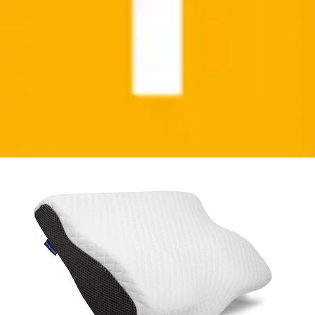
Nackenrolle »Arnold-Nackenkissen« Memory Foam
Nackenkopfkissen – für Seiten-, Rücken-...
Wolkenfeld
Ursprünglicher Preis
UVP 44,99 €
Rabatt
- 35 %
Aktueller Preis
28,99 €