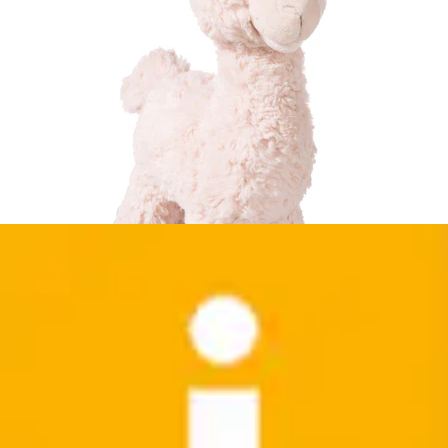
Schmusetuch »My First NICI, Bär Finni, Kleines
Wunder« mit niedlicher Stickerei...
Nici
Ursprünglicher Preis
UVP 9,99 €
Rabatt
- 10 %
Aktueller Preis
8,99 €