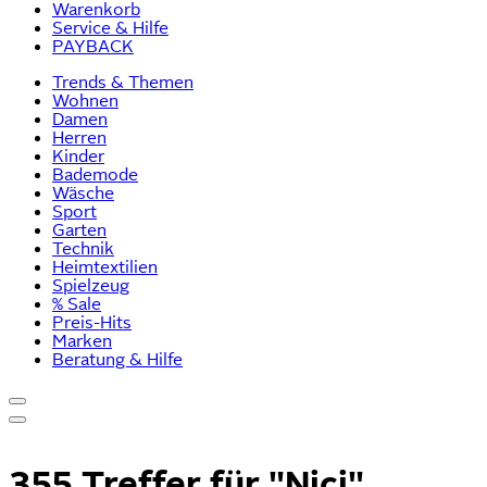
Warenkorb
Service & Hilfe
PAYBACK
Trends & Themen
Wohnen
Damen
Herren
Kinder
Bademode
Wäsche
Sport
Garten
Technik
Heimtextilien
Spielzeug
% Sale
Preis-Hits
Marken
Beratung & Hilfe
355 Treffer für
"Nici"