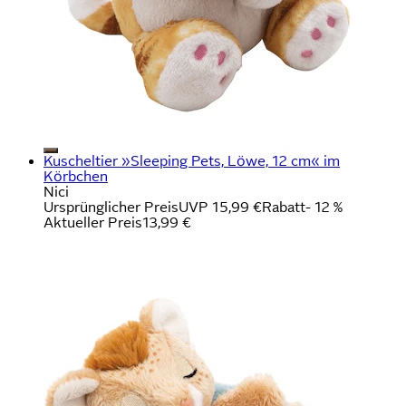
Kuscheltier »Sleeping Pets, Löwe, 12 cm« im
Körbchen
Nici
Ursprünglicher Preis
UVP 15,99 €
Rabatt
- 12 %
Aktueller Preis
13,99 €