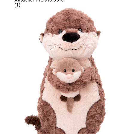
(
1
)