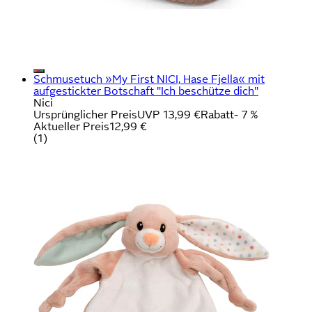
Schmusetuch »My First NICI, Hase Fjella« mit
aufgestickter Botschaft "Ich beschütze dich"
Nici
Ursprünglicher Preis
UVP 13,99 €
Rabatt
- 7 %
Aktueller Preis
12,99 €
(
1
)