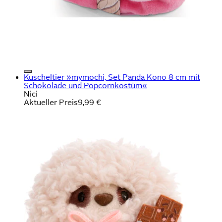
Kuscheltier »mymochi, Set Panda Kono 8 cm mit
Schokolade und Popcornkostüm«
Nici
Aktueller Preis
9,99 €