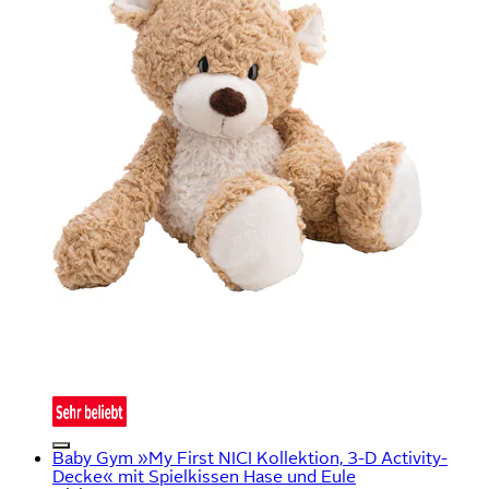
Baby Gym »My First NICI Kollektion, 3-D Activity-
Decke« mit Spielkissen Hase und Eule