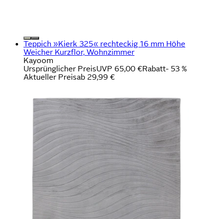
Teppich »Kierk 325« rechteckig 16 mm Höhe
Weicher Kurzflor, Wohnzimmer
Kayoom
Ursprünglicher Preis
UVP 65,00 €
Rabatt
- 53 %
Aktueller Preis
ab
29,99 €