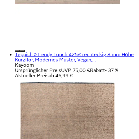
Teppich »Trendy Touch 425« rechteckig 8 mm Höhe
Kurzflor, Modernes Muster, Vegan,...
Kayoom
Ursprünglicher Preis
UVP 75,00 €
Rabatt
- 37 %
Aktueller Preis
ab
46,99 €