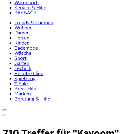
Warenkorb
Service & Hilfe
PAYBACK
Trends & Themen
Wohnen
Damen
Herren
Kinder
Bademode
Wäsche
Sport
Garten
Technik
Heimtextilien
Spielzeug
% Sale
Preis-Hits
Marken
Beratung & Hilfe
710 Treffer für
"Kayoom"