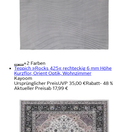
+
Farben
Teppich »Rocks 425« rechteckig 6 mm Höhe
Kurzflor, Orient Optik, Wohnzimmer
Kayoom
Ursprünglicher Preis
UVP 35,00 €
Rabatt
- 48 %
Aktueller Preis
ab
17,99 €