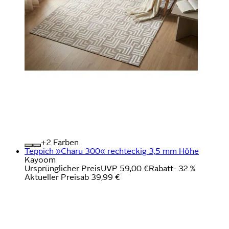
+
Farben
Teppich »Charu 300« rechteckig 3,5 mm Höhe
Kayoom
Ursprünglicher Preis
UVP 59,00 €
Rabatt
- 32 %
Aktueller Preis
ab
39,99 €