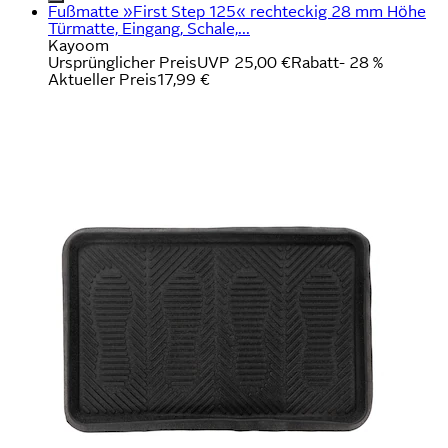
Fußmatte »First Step 125« rechteckig 28 mm Höhe
Türmatte, Eingang, Schale,...
Kayoom
Ursprünglicher Preis
UVP 25,00 €
Rabatt
- 28 %
Aktueller Preis
17,99 €