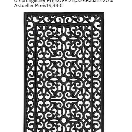
Ursprünglicher Preis
UVP 25,00 €
Rabatt
- 20 %
Aktueller Preis
19,99 €