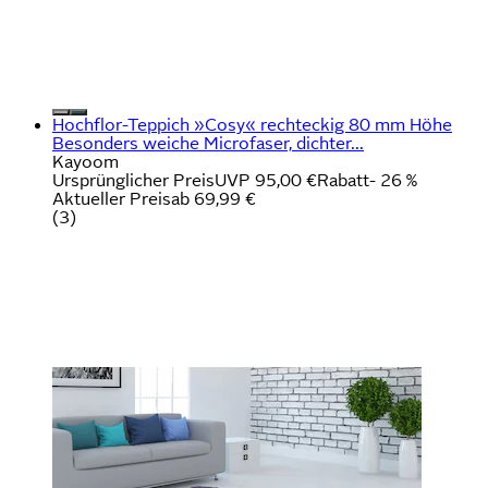
Hochflor-Teppich »Cosy« rechteckig 80 mm Höhe
Besonders weiche Microfaser, dichter...
Kayoom
Ursprünglicher Preis
UVP 95,00 €
Rabatt
- 26 %
Aktueller Preis
ab
69,99 €
(
3
)