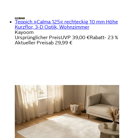
Teppich »Calma 125« rechteckig 10 mm Höhe
Kurzflor, 3-D Optik, Wohnzimmer
Kayoom
Ursprünglicher Preis
UVP 39,00 €
Rabatt
- 23 %
Aktueller Preis
ab
29,99 €