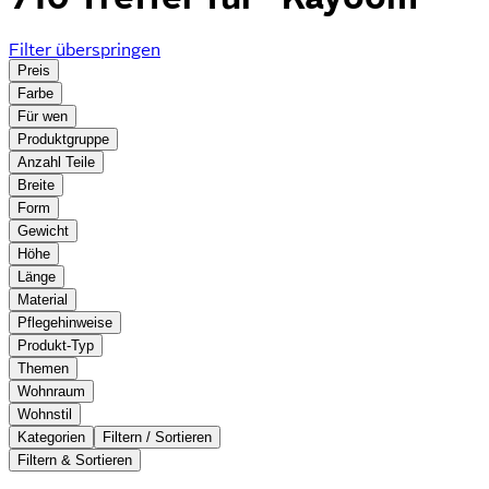
Filter überspringen
Preis
Farbe
Für wen
Produktgruppe
Anzahl Teile
Breite
Form
Gewicht
Höhe
Länge
Material
Pflegehinweise
Produkt-Typ
Themen
Wohnraum
Wohnstil
Kategorien
Filtern / Sortieren
Filtern & Sortieren