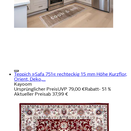
Teppich »Safa 751« rechteckig 15 mm Höhe Kurzflor,
Orient, Deko,...
Kayoom
Ursprünglicher Preis
UVP 79,00 €
Rabatt
- 51 %
Aktueller Preis
ab
37,99 €