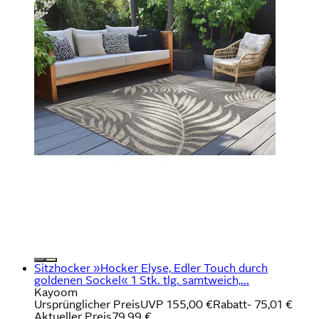
Sitzhocker »Hocker Elyse, Edler Touch durch
goldenen Sockel« 1 Stk. tlg. samtweich,...
Kayoom
Ursprünglicher Preis
UVP 155,00 €
Rabatt
- 75,01 €
Aktueller Preis
79,99 €