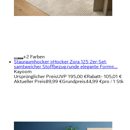
+
Farben
Stauraumhocker »Hocker Zora 125 2er-Set,
samtweicher Stoffbezug,runde elegante Form«...
Kayoom
Ursprünglicher Preis
UVP 195,00 €
Rabatt
- 105,01 €
Aktueller Preis
89,99 €
Grundpreis
44,99 €
pro
/
1 Stk