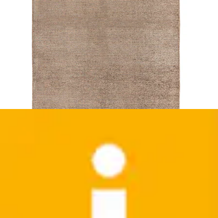
+
Farben
Teppich »River 130« rechteckig 10 mm Höhe
Jacquard, Retro- und Vintage-Design,...
Kayoom
Ursprünglicher Preis
UVP 59,00 €
Rabatt
- 32 %
Aktueller Preis
ab
39,99 €