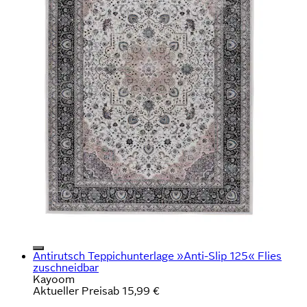
Antirutsch Teppichunterlage »Anti-Slip 125« Flies
zuschneidbar
Kayoom
Aktueller Preis
ab
15,99 €