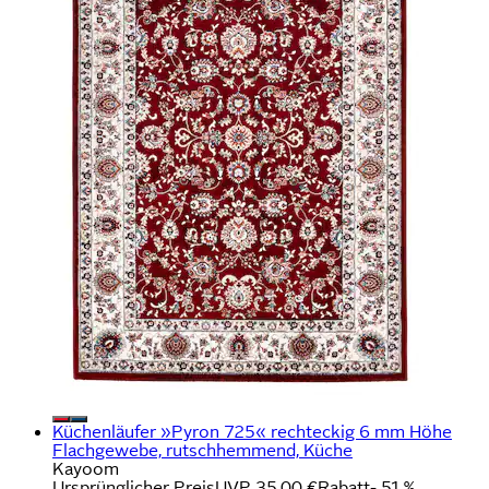
Küchenläufer »Pyron 725« rechteckig 6 mm Höhe
Flachgewebe, rutschhemmend, Küche
Kayoom
Ursprünglicher Preis
UVP 35,00 €
Rabatt
- 51 %